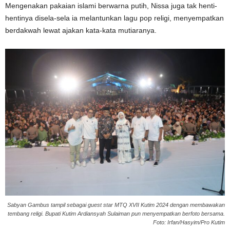
Mengenakan pakaian islami berwarna putih, Nissa juga tak henti-
hentinya disela-sela ia melantunkan lagu pop religi, menyempatkan
berdakwah lewat ajakan kata-kata mutiaranya.
Sabyan Gambus tampil sebagai guest star MTQ XVII Kutim 2024 dengan membawakan
tembang religi. Bupati Kutim Ardiansyah Sulaiman pun menyempatkan berfoto bersama.
Foto: Irfan/Hasyim/Pro Kutim