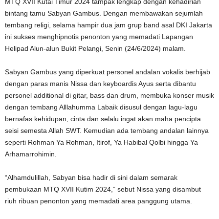
MTQ XVII Kutai Timur 2024 tampak lengkap dengan kehadirian
bintang tamu Sabyan Gambus. Dengan membawakan sejumlah
tembang religi, selama hampir dua jam grup band asal DKI Jakarta
ini sukses menghipnotis penonton yang memadati Lapangan
Helipad Alun-alun Bukit Pelangi, Senin (24/6/2024) malam.
Sabyan Gambus yang diperkuat personel andalan vokalis berhijab
dengan paras manis Nissa dan keyboardis Ayus serta dibantu
personel additional di gitar, bass dan drum, membuka konser musik
dengan tembang Alllahumma Labaik disusul dengan lagu-lagu
bernafas kehidupan, cinta dan selalu ingat akan maha pencipta
seisi semesta Allah SWT. Kemudian ada tembang andalan lainnya
seperti Rohman Ya Rohman, Itirof, Ya Habibal Qolbi hingga Ya
Arhamarrohimin.
“Alhamdulillah, Sabyan bisa hadir di sini dalam semarak
pembukaan MTQ XVII Kutim 2024,” sebut Nissa yang disambut
riuh ribuan penonton yang memadati area panggung utama.