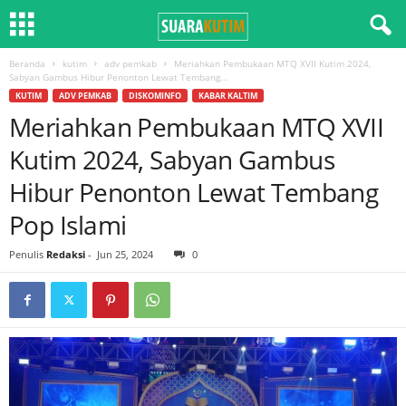
Beranda
kutim
adv pemkab
Meriahkan Pembukaan MTQ XVII Kutim 2024,
Sabyan Gambus Hibur Penonton Lewat Tembang...
KUTIM
ADV PEMKAB
DISKOMINFO
KABAR KALTIM
Meriahkan Pembukaan MTQ XVII
Kutim 2024, Sabyan Gambus
Hibur Penonton Lewat Tembang
Pop Islami
Penulis
Redaksi
-
Jun 25, 2024
0