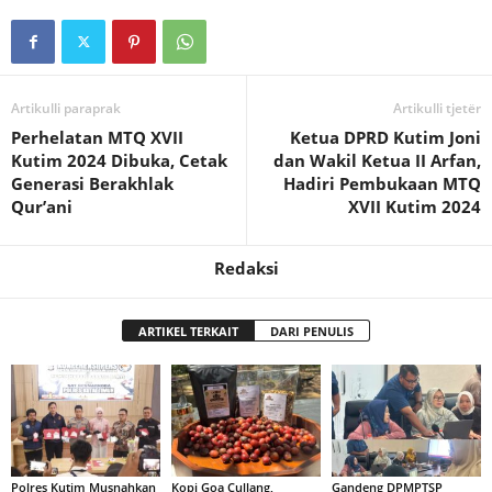
Artikulli paraprak
Artikulli tjetër
Perhelatan MTQ XVII
Ketua DPRD Kutim Joni
Kutim 2024 Dibuka, Cetak
dan Wakil Ketua II Arfan,
Generasi Berakhlak
Hadiri Pembukaan MTQ
Qur’ani
XVII Kutim 2024
Redaksi
ARTIKEL TERKAIT
DARI PENULIS
Polres Kutim Musnahkan
Kopi Goa Cullang,
Gandeng DPMPTSP