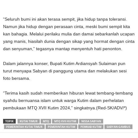
“Seluruh bumi ini akan terasa sempit, jika hidup tanpa toleransi.
Namun jika hidup dengan perasaan cinta, meski bumi sempit kita
kan bahagia. Melalui perilaku mulia dan damai sebarkanlah ucapan
yang manis, hiasilah dunia dengan sikap yang hormat dengan cinta
dan senyuman,” tegasnya mantap menyentuh hati penonton.
Dalam jalannya konser, Bupati Kutim Ardiansyah Sulaiman pun
turut menyapa Sabyan di panggung utama dan melakukan sesi
foto bersama.
“Terima kasih sudah memberikan hiburan lewat tembang-tembang
syahdu bernuansa islam untuk warga Kutim dalam perhelatan
pembukaan MTQ XVII Kutim 2024,” singkatnya.(Red-SK/ADV/*)
TOPIK
KUTAI TIMUR
MTQ
MTQ XVII KUTIM
NISSA SABYAN
PEMERINTAH KUTAI TIMUR
PEMERINTAH KUTIM
PEMKAB KUTIM
SABYAN GAMBUS