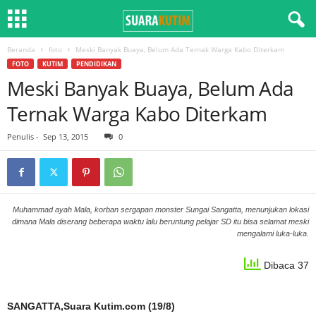
Beranda
foto
Meski Banyak Buaya, Belum Ada Ternak Warga Kabo Diterkam
FOTO
KUTIM
PENDIDIKAN
Meski Banyak Buaya, Belum Ada
Ternak Warga Kabo Diterkam
Penulis
-
Sep 13, 2015
0
Muhammad ayah Mala, korban sergapan monster Sungai Sangatta, menunjukan lokasi
dimana Mala diserang beberapa waktu lalu beruntung pelajar SD itu bisa selamat meski
mengalami luka-luka.
Dibaca 37
SANGATTA,Suara Kutim.com (19/8)