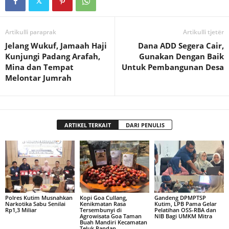
Artikulli paraprak
Artikulli tjetër
Jelang Wukuf, Jamaah Haji
Dana ADD Segera Cair,
Kunjungi Padang Arafah,
Gunakan Dengan Baik
Mina dan Tempat
Untuk Pembangunan Desa
Melontar Jumrah
ARTIKEL TERKAIT
DARI PENULIS
Polres Kutim Musnahkan
Kopi Goa Cullang,
Gandeng DPMPTSP
Narkotika Sabu Senilai
Kenikmatan Rasa
Kutim, LPB Pama Gelar
Rp1,3 Miliar
Tersembunyi di
Pelatihan OSS-RBA dan
Agrowisata Goa Taman
NIB Bagi UMKM Mitra
Buah Mandiri Kecamatan
Teluk Pandan