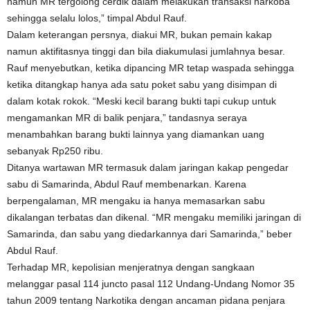
namun MR tergolong cerdik dalam melakukan transaksi narkoba
sehingga selalu lolos,” timpal Abdul Rauf.
Dalam keterangan persnya, diakui MR, bukan pemain kakap
namun aktifitasnya tinggi dan bila diakumulasi jumlahnya besar.
Rauf menyebutkan, ketika dipancing MR tetap waspada sehingga
ketika ditangkap hanya ada satu poket sabu yang disimpan di
dalam kotak rokok. “Meski kecil barang bukti tapi cukup untuk
mengamankan MR di balik penjara,” tandasnya seraya
menambahkan barang bukti lainnya yang diamankan uang
sebanyak Rp250 ribu.
Ditanya wartawan MR termasuk dalam jaringan kakap pengedar
sabu di Samarinda, Abdul Rauf membenarkan. Karena
berpengalaman, MR mengaku ia hanya memasarkan sabu
dikalangan terbatas dan dikenal. “MR mengaku memiliki jaringan di
Samarinda, dan sabu yang diedarkannya dari Samarinda,” beber
Abdul Rauf.
Terhadap MR, kepolisian menjeratnya dengan sangkaan
melanggar pasal 114 juncto pasal 112 Undang-Undang Nomor 35
tahun 2009 tentang Narkotika dengan ancaman pidana penjara