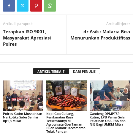
Artikulli paraprak
Artikulli tjetër
Terapkan ISO 9001,
dr Asik : Malaria Bisa
Masyarakat Apresiasi
Menurunkan Produktifitas
Polres
ARTIKEL TERKAIT
DARI PENULIS
Polres Kutim Musnahkan
Kopi Goa Cullang,
Gandeng DPMPTSP
Narkotika Sabu Senilai
Kenikmatan Rasa
Kutim, LPB Pama Gelar
Rp1,3 Miliar
Tersembunyi di
Pelatihan OSS-RBA dan
Agrowisata Goa Taman
NIB Bagi UMKM Mitra
Buah Mandiri Kecamatan
Teluk Pandan