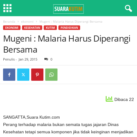
Beranda
ekonomi
Mugeni : Malaria Harus Diperangi Bersama
EKONOMI
KESEHATAN
KUTIM
PENDIDIKAN
Mugeni : Malaria Harus Diperangi
Bersama
Penulis
-
Jan 29, 2015
0
Dibaca 22
SANGATTA,Suara Kutim.com
Perang terhadap malaria bukan semata tugas jajaran Dinas
Kesehatan tetapi semua komponen jika tidak keinginan menjadikan