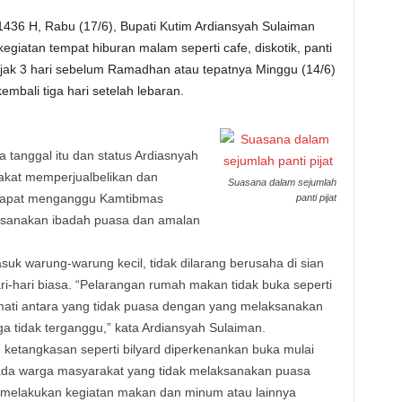
36 H, Rabu (17/6), Bupati Kutim Ardiansyah Sulaiman
iatan tempat hiburan malam seperti cafe, diskotik, panti
 sejak 3 hari sebelum Ramadhan atau tepatnya Minggu (14/6)
mbali tiga hari setelah lebaran.
tanggal itu dan status Ardiasnyah
rakat memperjualbelikan dan
Suasana dalam sejumlah
dapat menganggu Kamtibmas
panti pijat
ksanakan ibadah puasa dan amalan
k warung-warung kecil, tidak dilarang berusaha di sian
ari-hari biasa. “Pelarangan rumah makan tidak buka seperti
rmati antara yang tidak puasa dengan yang melaksanakan
uga tidak terganggu,” kata Ardiansyah Sulaiman.
ketangkasan seperti bilyard diperkenankan buka mulai
pada warga masyarakat yang tidak melaksanakan puasa
melakukan kegiatan makan dan minum atau lainnya