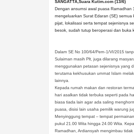
k
SANGATTA,Suara Kutim.com (13/6)
u
Dengan ansumsi awal puasa Ramadhan 14
r
mengeluarkan Surat Edaran (SE) semua keg
a
pijat, lokalisasi serta tempat sejenisnya
t
besok, sudah tutup beroperasi dan buka ke
Dalam SE No 100/64/Pem-1/VI/2015 tanpa 
Sulaiman masih Plt, juga dilarang masya
menggunakan petasan sejenisnya yang 
terutama kekhusukan ummat Islam mela
lainnya.
Kepada rumah makan dan restoran termasu
hari asalkan tidak terbuka seperti pada h
biasa tiada lain agar ada saling mengho
puasa, disisi lain usaha pemilik warung j
Menyinggung tempat – tempat permainan 
pukul 21.00 Wita hingga 24.00 Wita. Ke
Ramadhan, Ardiansyah mengimbau tidak 