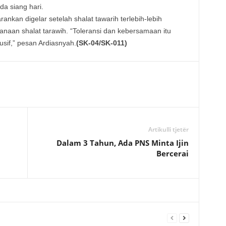
a siang hari.
ankan digelar setelah shalat tawarih terlebih-lebih
naan shalat tarawih. “Toleransi dan kebersamaan itu
usif,” pesan Ardiasnyah.
(SK-04/SK-011)
Artikulli tjetër
Dalam 3 Tahun, Ada PNS Minta Ijin
Bercerai