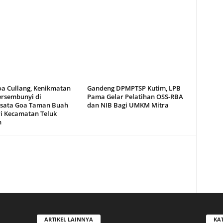
oa Cullang, Kenikmatan
Gandeng DPMPTSP Kutim, LPB
ersembunyi di
Pama Gelar Pelatihan OSS-RBA
sata Goa Taman Buah
dan NIB Bagi UMKM Mitra
i Kecamatan Teluk
n
ARTIKEL LAINNYA
KA