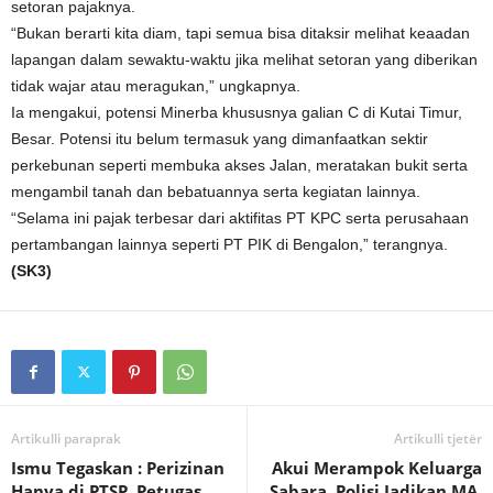
setoran pajaknya.
“Bukan berarti kita diam, tapi semua bisa ditaksir melihat keaadan
lapangan dalam sewaktu-waktu jika melihat setoran yang diberikan
tidak wajar atau meragukan,” ungkapnya.
Ia mengakui, potensi Minerba khususnya galian C di Kutai Timur,
Besar. Potensi itu belum termasuk yang dimanfaatkan sektir
perkebunan seperti membuka akses Jalan, meratakan bukit serta
mengambil tanah dan bebatuannya serta kegiatan lainnya.
“Selama ini pajak terbesar dari aktifitas PT KPC serta perusahaan
pertambangan lainnya seperti PT PIK di Bengalon,” terangnya.
(SK3)
Artikulli paraprak
Artikulli tjetër
Ismu Tegaskan : Perizinan
Akui Merampok Keluarga
Hanya di PTSP, Petugas
Sabara, Polisi Jadikan MA,