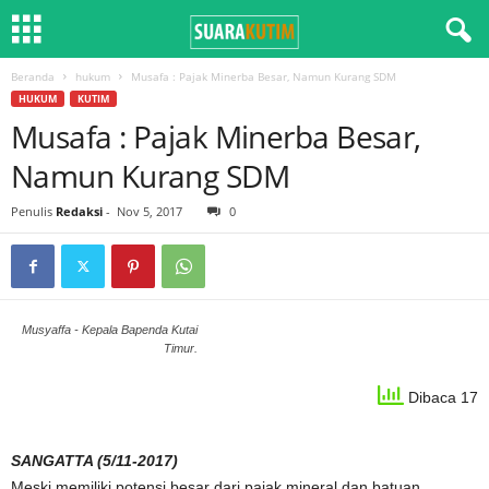
Beranda
hukum
Musafa : Pajak Minerba Besar, Namun Kurang SDM
HUKUM
KUTIM
Musafa : Pajak Minerba Besar,
Namun Kurang SDM
Penulis
Redaksi
-
Nov 5, 2017
0
Musyaffa - Kepala Bapenda Kutai
Timur.
Dibaca 17
SANGATTA (5/11-2017)
Meski memiliki potensi besar dari pajak mineral dan batuan