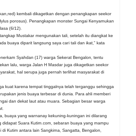
ikan,red) kembali dikagetkan dengan penangkapan seekor
dylus porosus). Penangkapan monster Sungai Kenyamukan
lasa (6/12).
angkap Mustakar mengunakan tali, setelah itu diangkat ke
a buaya diparit langsung saya cari tali dan ikat,” kata
nerkam Syahdan (17) warga Sekerat Bengalon, tentu
kan lalu, warga Jalan H Masdar juga dikagetkan seekor
arakat, hal serupa juga pernah terlihat masyarakat di
a kuat karena tempat tinggalnya telah terganggu sehingga
pakan jenis buaya terbesar di dunia. Para ahli memberi
gai dan dekat laut atau muara. Sebagian besar warga
t.
 buaya yang warnanay kekuning-kuningan ini dilarang
ang didapat Suara Kutim.com, sebaran buaya yang mampu
 di Kutim antara lain Sangkima, Sangatta, Bengalon,