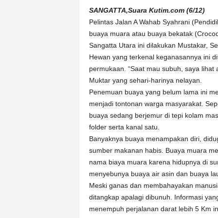
k
SANGATTA,Suara Kutim.com (6/12)
u
Pelintas Jalan A Wahab Syahrani (Pendid
r
a
buaya muara atau buaya bekatak (Croco
t
Sangatta Utara ini dilakukan Mustakar, Se
Hewan yang terkenal keganasannya ini dit
permukaan. “Saat mau subuh, saya lihat ad
Muktar yang sehari-harinya nelayan.
Penemuan buaya yang belum lama ini me
menjadi tontonan warga masyarakat. Sepe
buaya sedang berjemur di tepi kolam masy
folder serta kanal satu.
Banyaknya buaya menampakan diri, didug
sumber makanan habis. Buaya muara meru
nama biaya muara karena hidupnya di sun
menyebunya buaya air asin dan buaya lau
Meski ganas dan membahayakan manusia,
ditangkap apalagi dibunuh. Informasi y
menempuh perjalanan darat lebih 5 Km ini