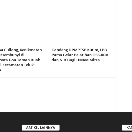
oa Cullang, Kenikmatan
Gandeng DPMPTSP Kutim, LPB
ersembunyi di
Pama Gelar Pelatihan OSS-RBA
sata Goa Taman Buah
dan NIB Bagi UMKM Mitra
i Kecamatan Teluk
n
ARTIKEL LAINNYA
KA