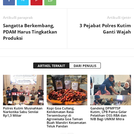
Artikulli paraprak
Artikulli tjetër
Sangatta Berkembang,
3 Pejabat Polres Kutim
PDAM Harus Tingkatkan
Ganti Wajah
Produksi
ARTIKEL TERKAIT
DARI PENULIS
Polres Kutim Musnahkan
Kopi Goa Cullang,
Gandeng DPMPTSP
Narkotika Sabu Senilai
Kenikmatan Rasa
Kutim, LPB Pama Gelar
Rp1,3 Miliar
Tersembunyi di
Pelatihan OSS-RBA dan
Agrowisata Goa Taman
NIB Bagi UMKM Mitra
Buah Mandiri Kecamatan
Teluk Pandan