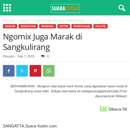
Beranda
hukum
Ngomix Juga Marak di Sangkulirang
HUKUM
KESEHATAN
KRIMINAL
KUTIM
PENDIDIKAN
POLITIK
Ngomix Juga Marak di
Sangkulirang
Penulis
-
Feb 1, 2015
0
BERHAMBURAN : Bungkus obat batuk merk Komix yang digunakan kaum muda di
Sangkulirang untuk teller. Diduga obat batuk ini sebagai pengganti pil koplo.(Foto
Agusriasnyah Ridwan)
Dibaca 56
SANGATTA,Suara Kutim.com