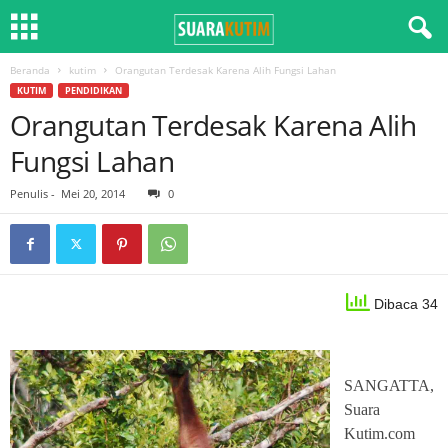
Beranda
kutim
Orangutan Terdesak Karena Alih Fungsi Lahan
KUTIM
PENDIDIKAN
Orangutan Terdesak Karena Alih
Fungsi Lahan
Penulis
-
Mei 20, 2014
0
Dibaca 34
SANGATTA,
Suara
Kutim.com