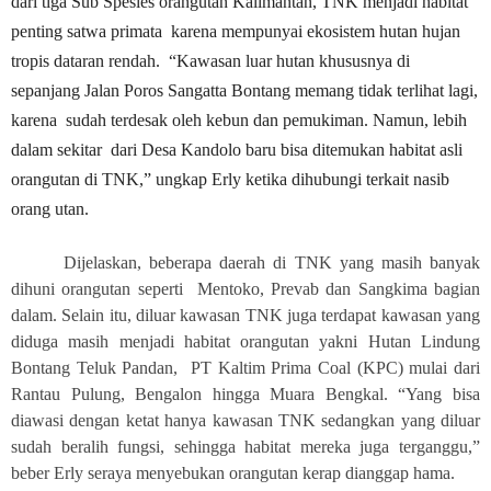
dari tiga Sub Spesies orangutan Kalimantan, TNK menjadi habitat
penting satwa primata
karena mempunyai ekosistem hutan hujan
tropis dataran rendah. “Kawasan luar hutan khususnya di
sepanjang Jalan Poros Sangatta Bontang memang tidak terlihat lagi,
karena
sudah terdesak oleh kebun dan pemukiman. Namun, lebih
dalam sekitar
dari Desa Kandolo baru bisa ditemukan habitat asli
orangutan di TNK,” ungkap Erly ketika dihubungi terkait nasib
orang utan.
Dijelaskan, beberapa daerah di TNK yang masih banyak
dihuni orangutan seperti
Mentoko, Prevab dan Sangkima bagian
dalam. Selain itu, diluar kawasan TNK juga terdapat kawasan yang
diduga masih menjadi habitat orangutan yakni Hutan Lindung
Bontang Teluk Pandan,
PT Kaltim Prima Coal (KPC) mulai dari
Rantau Pulung, Bengalon hingga Muara Bengkal. “Yang bisa
diawasi dengan ketat hanya kawasan TNK sedangkan yang diluar
sudah beralih fungsi, sehingga habitat mereka juga terganggu,”
beber Erly seraya menyebukan orangutan kerap dianggap hama.