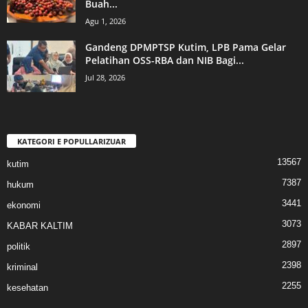
Buah...
Agu 1, 2026
Gandeng DPMPTSP Kutim, LPB Pama Gelar
Pelatihan OSS-RBA dan NIB Bagi...
Jul 28, 2026
KATEGORI E POPULLARIZUAR
13567
kutim
7387
hukum
3441
ekonomi
3073
KABAR KALTIM
2897
politik
2398
kriminal
2255
kesehatan