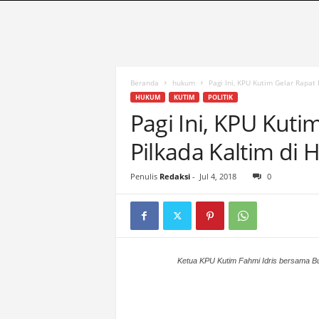
S
u
a
r
a
K
Beranda
hukum
Pagi Ini, KPU Kutim Gelar Rapat 
u
HUKUM
KUTIM
POLITIK
t
Pagi Ini, KPU Kuti
i
Pilkada Kaltim di H
m
|
T
Penulis
Redaksi
-
Jul 4, 2018
0
e
r
d
e
p
a
Ketua KPU Kutim Fahmi Idris bersama Bup
n
&
A