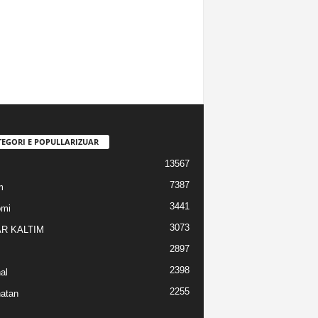
TEGORI E POPULLARIZUAR
13567
7387
m
3441
omi
3073
R KALTIM
2897
2398
al
2255
atan