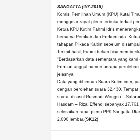
k
SANGATTA (4/7-2018)
u
Komisi Pemilihan Umum (KPU) Kutai Timur (
r
a
menggelar rapat pleno terbuka terkait pe
t
Ketua KPU Kutim Fahmi Idris menerangkan
bersama Pemkab dan Forkominda. Ketua 
tahapan Pilkada Kaltim sebelum disampai
Terkait hasil, Fahmi belum bisa memberi
“Berdasarkan data sementara yang kami 
Ferdian unggul namun berapa perolehan 
jelasnya.
Data yang dihimpun Suara Kutim.com, pa
dengan perolehan suara 32.430. Tempat k
suara, disusul Rusmadi Wongso – Safarud
Hasdam – Rizal Effendi sebanyak 17.761 
selesaikan rapat pleno PPK Sangatta Utar
2.090 lembar.
(SK12)