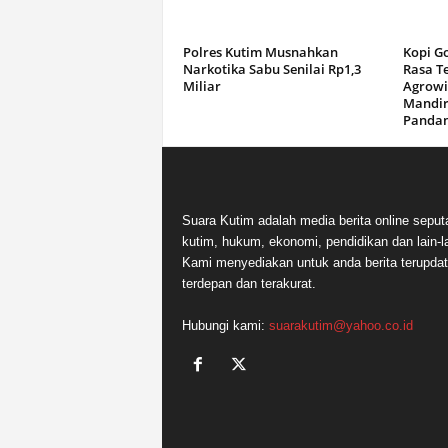
Polres Kutim Musnahkan
Kopi G
Narkotika Sabu Senilai Rp1,3
Rasa T
Miliar
Agrowi
Mandir
Panda
Suara Kutim adalah media berita online seput
kutim, hukum, ekonomi, pendidikan dan lain-la
Kami menyediakan untuk anda berita terupdat
terdepan dan terakurat.
Hubungi kami:
suarakutim@yahoo.co.id