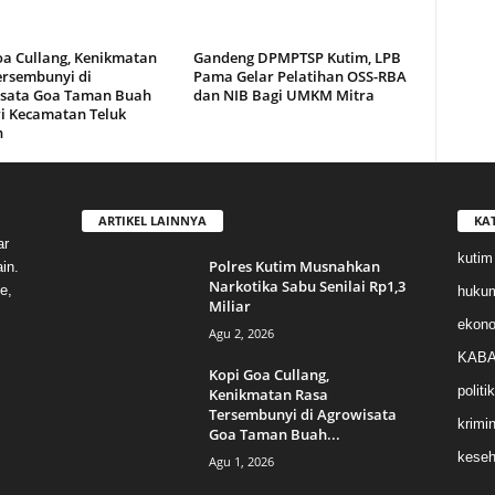
oa Cullang, Kenikmatan
Gandeng DPMPTSP Kutim, LPB
ersembunyi di
Pama Gelar Pelatihan OSS-RBA
sata Goa Taman Buah
dan NIB Bagi UMKM Mitra
i Kecamatan Teluk
n
ARTIKEL LAINNYA
KA
ar
kutim
Polres Kutim Musnahkan
in.
Narkotika Sabu Senilai Rp1,3
e,
huku
Miliar
ekon
Agu 2, 2026
KABA
Kopi Goa Cullang,
politik
Kenikmatan Rasa
Tersembunyi di Agrowisata
krimin
Goa Taman Buah...
keseh
Agu 1, 2026