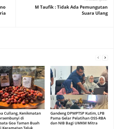
eno
M Taufik : Tidak Ada Pemungutan
ria
Suara Ulang
oa Cullang, Kenikmatan
Gandeng DPMPTSP Kutim, LPB
ersembunyi di
Pama Gelar Pelatihan OSS-RBA
sata Goa Taman Buah
dan NIB Bagi UMKM Mitra
i Kecamatan Teluk