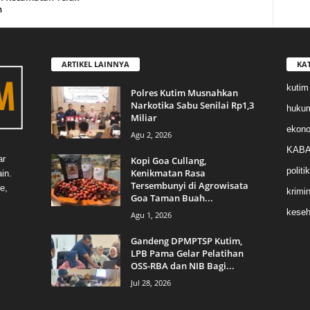
n
ARTIKEL LAINNYA
KA
kutim
Polres Kutim Musnahkan
Narkotika Sabu Senilai Rp1,3
huku
Miliar
ekon
Agu 2, 2026
KABA
ar
Kopi Goa Cullang,
politik
Kenikmatan Rasa
in.
Tersembunyi di Agrowisata
e,
krimin
Goa Taman Buah...
keseh
Agu 1, 2026
Gandeng DPMPTSP Kutim,
LPB Pama Gelar Pelatihan
OSS-RBA dan NIB Bagi...
Jul 28, 2026