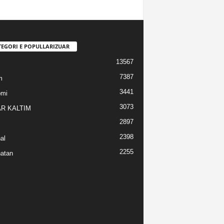
TEGORI E POPULLARIZUAR
13567
7387
m
3441
omi
3073
R KALTIM
2897
2398
al
2255
atan