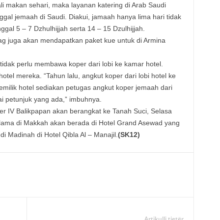
li makan sehari, maka layanan katering di Arab Saudi
gal jemaah di Saudi. Diakui, jamaah hanya lima hari tidak
gal 5 – 7 Dzhulhijjah serta 14 – 15 Dzulhijjah.
g juga akan mendapatkan paket kue untuk di Armina
tidak perlu membawa koper dari lobi ke kamar hotel.
tel mereka. “Tahun lalu, angkut koper dari lobi hotel ke
emilik hotel sediakan petugas angkut koper jemaah dari
ai petunjuk yang ada,” imbuhnya.
er IV Balikpapan akan berangkat ke Tanah Suci, Selasa
elama di Makkah akan berada di Hotel Grand Asewad yang
 Madinah di Hotel Qibla Al – Manajil.
(SK12)
Artikulli tjetër