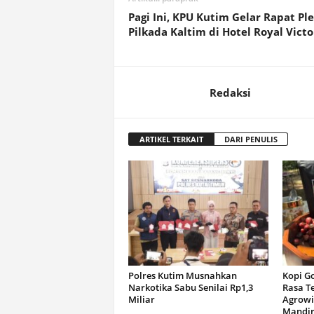
Pagi Ini, KPU Kutim Gelar Rapat Pl
Pilkada Kaltim di Hotel Royal Victo
Redaksi
ARTIKEL TERKAIT
DARI PENULIS
Polres Kutim Musnahkan
Kopi G
Narkotika Sabu Senilai Rp1,3
Rasa T
Miliar
Agrowi
Mandir