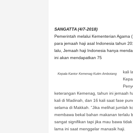
n
&
A
k
SANGATTA (4/7-2018)
u
Pemerintah melalui Kementerian Agama 
r
a
para jemaah haji asal Indonesia tahun 20
t
lalu, Jemaah haji Indonesia hanya mendap
ini akan mendapatkan 75
kali 
Kepala Kantor Kemenag Kutim Ambotang
Kepa
Peny
keterangan Kemenag, tahun ini jemaah ha
kali di Madinah, dan 16 kali saat fase pu
selama di Makkah. “Jika melihat jumlah ko
membawa bekal bahan makanan terlalu ba
sangat signifikan tapi jika mau bawa tid
lama ini saat menggelar manasik haji.