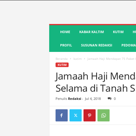
S
HOME
KABAR KALTIM
KUTIM
H
u
a
PROFIL
SUSUNAN REDAKSI
PEDOMAN
r
a
K
Beranda
kutim
Jamaah Haji Mendapat 75 Paket 
u
KUTIM
t
Jamaah Haji Mend
i
Selama di Tanah S
m
|
T
Penulis
Redaksi
-
Jul 4, 2018
0
e
r
d
e
p
a