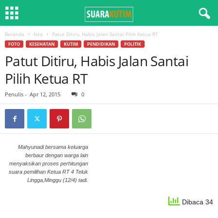
Beranda
foto
Patut Ditiru, Habis Jalan Santai Pilih Ketua RT
FOTO
KESEHATAN
KUTIM
PENDIDIKAN
POLITIK
Patut Ditiru, Habis Jalan Santai
Pilih Ketua RT
Penulis
-
Apr 12, 2015
0
Mahyunadi bersama keluarga
berbaur dengan warga lain
menyaksikan proses perhitungan
suara pemilihan Ketua RT 4 Teluk
Lingga,Minggu (12/4) tadi.
Dibaca 34