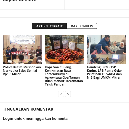
ARTIKEL TERKAIT
DARI PENULIS
Polres Kutim Musnahkan
Kopi Goa Cullang,
Gandeng DPMPTSP
Narkotika Sabu Senilai
Kenikmatan Rasa
Kutim, LPB Pama Gelar
Rp1,3 Miliar
Tersembunyi di
Pelatihan OSS-RBA dan
Agrowisata Goa Taman
NIB Bagi UMKM Mitra
Buah Mandiri Kecamatan
Teluk Pandan
TINGGALKAN KOMENTAR
Login untuk meninggalkan komentar