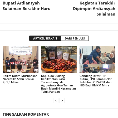
Bupati Ardiansyah
Kegiatan Terakhir
Sulaiman Berakhir Haru
Dipimpin Ardiansyah
Sulaiman
ARTIKEL TERKAIT
DARI PENULIS
Polres Kutim Musnahkan
Kopi Goa Cullang,
Gandeng DPMPTSP
Narkotika Sabu Senilai
Kenikmatan Rasa
Kutim, LPB Pama Gelar
Rp1,3 Miliar
Tersembunyi di
Pelatihan OSS-RBA dan
Agrowisata Goa Taman
NIB Bagi UMKM Mitra
Buah Mandiri Kecamatan
Teluk Pandan
TINGGALKAN KOMENTAR