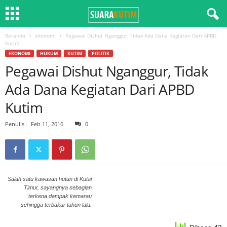
Beranda
ekonomi
Pegawai Dishut Nganggur, Tidak Ada Dana Kegiatan Dari APBD
Kutim
EKONOMI
HUKUM
KUTIM
POLITIK
Pegawai Dishut Nganggur, Tidak
Ada Dana Kegiatan Dari APBD
Kutim
Penulis
-
Feb 11, 2016
0
Salah satu kawasan hutan di Kutai
Timur, sayangnya sebagian
terkena dampak kemarau
sehingga terbakar tahun lalu.