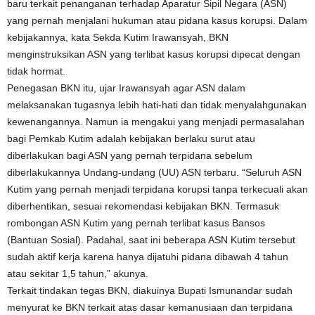
baru terkait penanganan terhadap Aparatur Sipil Negara (ASN)
yang pernah menjalani hukuman atau pidana kasus korupsi. Dalam
kebijakannya, kata Sekda Kutim Irawansyah, BKN
menginstruksikan ASN yang terlibat kasus korupsi dipecat dengan
tidak hormat.
Penegasan BKN itu, ujar Irawansyah agar ASN dalam
melaksanakan tugasnya lebih hati-hati dan tidak menyalahgunakan
kewenangannya. Namun ia mengakui yang menjadi permasalahan
bagi Pemkab Kutim adalah kebijakan berlaku surut atau
diberlakukan bagi ASN yang pernah terpidana sebelum
diberlakukannya Undang-undang (UU) ASN terbaru. “Seluruh ASN
Kutim yang pernah menjadi terpidana korupsi tanpa terkecuali akan
diberhentikan, sesuai rekomendasi kebijakan BKN. Termasuk
rombongan ASN Kutim yang pernah terlibat kasus Bansos
(Bantuan Sosial). Padahal, saat ini beberapa ASN Kutim tersebut
sudah aktif kerja karena hanya dijatuhi pidana dibawah 4 tahun
atau sekitar 1,5 tahun,” akunya.
Terkait tindakan tegas BKN, diakuinya Bupati Ismunandar sudah
menyurat ke BKN terkait atas dasar kemanusiaan dan terpidana