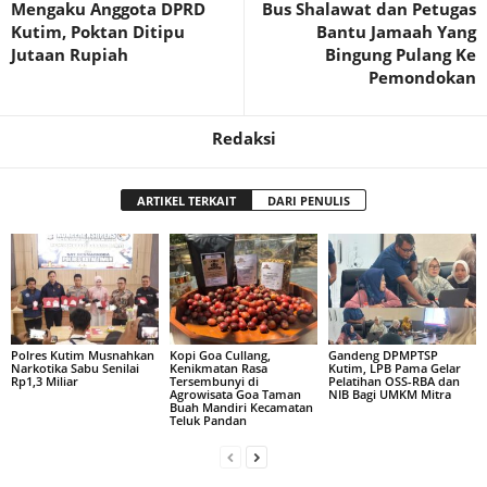
Mengaku Anggota DPRD
Bus Shalawat dan Petugas
Kutim, Poktan Ditipu
Bantu Jamaah Yang
Jutaan Rupiah
Bingung Pulang Ke
Pemondokan
Redaksi
ARTIKEL TERKAIT
DARI PENULIS
Polres Kutim Musnahkan
Kopi Goa Cullang,
Gandeng DPMPTSP
Narkotika Sabu Senilai
Kenikmatan Rasa
Kutim, LPB Pama Gelar
Rp1,3 Miliar
Tersembunyi di
Pelatihan OSS-RBA dan
Agrowisata Goa Taman
NIB Bagi UMKM Mitra
Buah Mandiri Kecamatan
Teluk Pandan