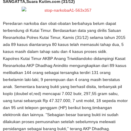
SANGATTA,Suara Kutim.com (31/12)
Peredaran narkoba dan obat-obatan berbahaya belum dapat
terbendung di Kutai Timur. Berdasarkan data yang dirilis Satuan
Resnarkoba Polres Kutai Timur, Kamis (31/12) selama tahun 2015
ada 89 kasus diantaranya 80 kasus telah memasuki tahap dua, 5
kasus masih dalam tahap satu dan 4 kasus proses sidik.
Kapolres Kutai Timur AKBP Anang Triwidiandoko didampingi Kasat
Resnarkoba AKP Dhadhag Anindito mengungkapkan dari 89 kasus
melibatkan 144 orang sebagai tersangka terdiri 131 orang
berkelamin laki-laki, 9 perempuan dan 4 orang masih berstatus
anak. Sementara barang bukti yang berhasil disita, terbanyak pil
koplo (doubel el,red) mencapai 7.002 butir, 297,55 gram sabu,
uang tunai sebanyak Rp 47.327.000, 7 unit mobil, 18 sepeda motor
dan 95 unit telepon genggam (HP) berikut bong,timbangan
elektronik dan lainnya. “Sebagian besar barang bukti ini sudah
dilakukan proses pemusnahan setelah sebelumnya melewati
persidangan sebagai barang bukti,” terang AKP Dhadhag.