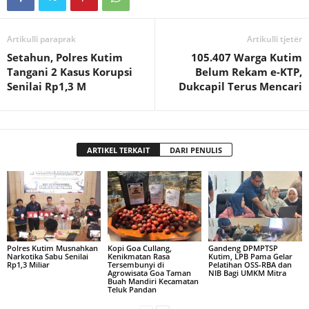
Artikulli paraprak
Artikulli tjetër
Setahun, Polres Kutim
105.407 Warga Kutim
Tangani 2 Kasus Korupsi
Belum Rekam e-KTP,
Senilai Rp1,3 M
Dukcapil Terus Mencari
ARTIKEL TERKAIT
DARI PENULIS
Polres Kutim Musnahkan
Kopi Goa Cullang,
Gandeng DPMPTSP
Narkotika Sabu Senilai
Kenikmatan Rasa
Kutim, LPB Pama Gelar
Rp1,3 Miliar
Tersembunyi di
Pelatihan OSS-RBA dan
Agrowisata Goa Taman
NIB Bagi UMKM Mitra
Buah Mandiri Kecamatan
Teluk Pandan