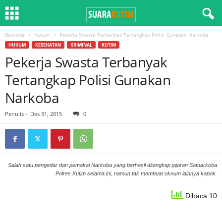
Beranda
hukum
Pekerja Swasta Terbanyak Tertangkap Polisi Gunakan Narkoba
HUKUM
KESEHATAN
KRIMINAL
KUTIM
Pekerja Swasta Terbanyak
Tertangkap Polisi Gunakan
Narkoba
Penulis
-
Des 31, 2015
0
Salah satu pengedar dan pemakai Narkoba yang berhasil ditangkap jajaran Satnarkoba
Polres Kutim selama ini, namun tak membuat oknum lainnya kapok.
Dibaca 10