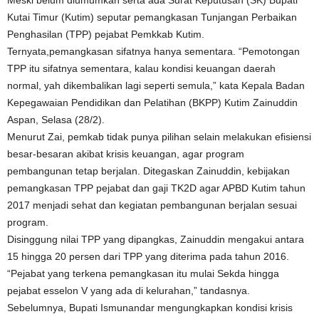
Meski belum diumumkan serta ada Surat Keputusan (SK) Bupati
Kutai Timur (Kutim) seputar pemangkasan Tunjangan Perbaikan
Penghasilan (TPP) pejabat Pemkkab Kutim.
Ternyata,pemangkasan sifatnya hanya sementara. “Pemotongan
TPP itu sifatnya sementara, kalau kondisi keuangan daerah
normal, yah dikembalikan lagi seperti semula,” kata Kepala Badan
Kepegawaian Pendidikan dan Pelatihan (BKPP) Kutim Zainuddin
Aspan, Selasa (28/2).
Menurut Zai, pemkab tidak punya pilihan selain melakukan efisiensi
besar-besaran akibat krisis keuangan, agar program
pembangunan tetap berjalan. Ditegaskan Zainuddin, kebijakan
pemangkasan TPP pejabat dan gaji TK2D agar APBD Kutim tahun
2017 menjadi sehat dan kegiatan pembangunan berjalan sesuai
program.
Disinggung nilai TPP yang dipangkas, Zainuddin mengakui antara
15 hingga 20 persen dari TPP yang diterima pada tahun 2016.
“Pejabat yang terkena pemangkasan itu mulai Sekda hingga
pejabat esselon V yang ada di kelurahan,” tandasnya.
Sebelumnya, Bupati Ismunandar mengungkapkan kondisi krisis