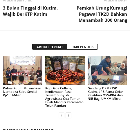
Artikulli paraprak
Artikulli tjetër
3 Bulan Tinggal di Kutim,
Pemkab Urung Kurangi
Wajib BerKTP Kutim
Pegawai TK2D Bahkan
Menambah 300 Orang
ARTIKEL TERKAIT
DARI PENULIS
Polres Kutim Musnahkan
Kopi Goa Cullang,
Gandeng DPMPTSP
Narkotika Sabu Senilai
Kenikmatan Rasa
Kutim, LPB Pama Gelar
Rp1,3 Miliar
Tersembunyi di
Pelatihan OSS-RBA dan
Agrowisata Goa Taman
NIB Bagi UMKM Mitra
Buah Mandiri Kecamatan
Teluk Pandan