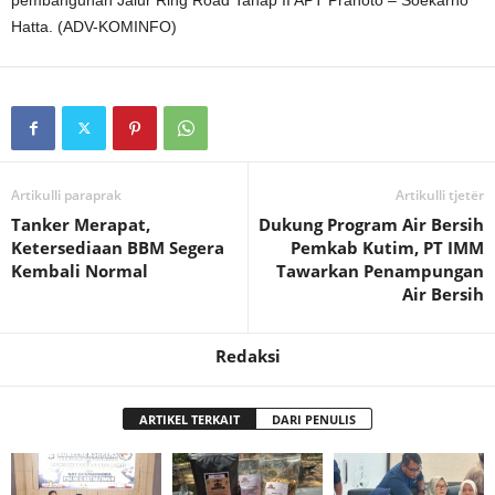
pembangunan Jalur Ring Road Tahap II APT Pranoto – Soekarno
Hatta. (ADV-KOMINFO)
Artikulli paraprak
Artikulli tjetër
Tanker Merapat,
Dukung Program Air Bersih
Ketersediaan BBM Segera
Pemkab Kutim, PT IMM
Kembali Normal
Tawarkan Penampungan
Air Bersih
Redaksi
ARTIKEL TERKAIT
DARI PENULIS