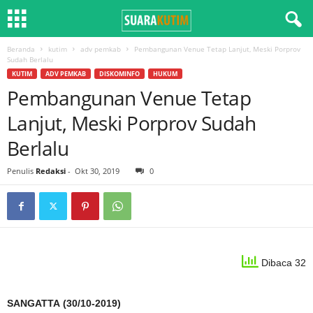
Beranda
kutim
adv pemkab
Pembangunan Venue Tetap Lanjut, Meski Porprov
Sudah Berlalu
KUTIM
ADV PEMKAB
DISKOMINFO
HUKUM
Pembangunan Venue Tetap
Lanjut, Meski Porprov Sudah
Berlalu
Penulis
Redaksi
-
Okt 30, 2019
0
Dibaca 32
SANGATTA (30/10-2019)