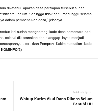
tahun diketahui apakah desa persiapan tersebut sudah
efinitif atau belum. Sehingga tidak perlu menunggu selama
nya dalam pembentukan desa,” jelasnya.
rsebut kini sudah mengantongi kode desa sementara dari
uasi selesai dilaksanakan dan dianggap layak menjadi
K penetapannya diterbitkan Pemprov Kaltim kemudian kode
V-KOMINFO/2)
Artikulli tjetër
ram
Wabup Kutim Akui Dana Diknas Belum
Penuhi UU