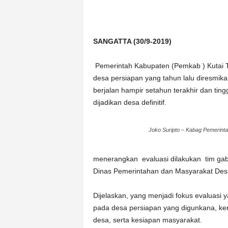
n
&
A
SANGATTA (30/9-2019)
k
u
r
Pemerintah Kabupaten (Pemkab ) Kutai T
a
desa persiapan yang tahun lalu diresmika
t
berjalan hampir setahun terakhir dan tin
dijadikan desa definitif.
Joko Suripto – Kabag Pemerint
menerangkan evaluasi dilakukan tim gab
Dinas Pemerintahan dan Masyarakat Desa
Dijelaskan, yang menjadi fokus evaluasi
pada desa persiapan yang digunkana, kem
desa, serta kesiapan masyarakat.