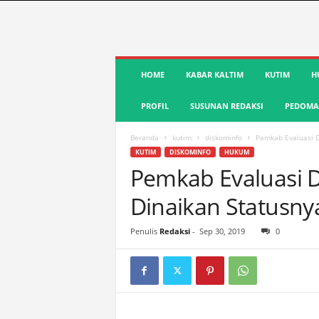
S
HOME
KABAR KALTIM
KUTIM
H
u
a
PROFIL
SUSUNAN REDAKSI
PEDOMAN
r
a
K
Beranda
kutim
diskominfo
Pemkab Evaluasi D
u
KUTIM
DISKOMINFO
HUKUM
t
Pemkab Evaluasi 
i
Dinaikan Statusny
m
|
T
Penulis
Redaksi
-
Sep 30, 2019
0
e
r
d
e
p
a