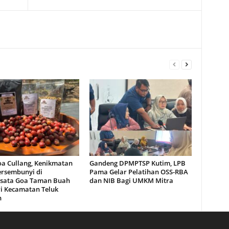
oa Cullang, Kenikmatan
Gandeng DPMPTSP Kutim, LPB
ersembunyi di
Pama Gelar Pelatihan OSS-RBA
sata Goa Taman Buah
dan NIB Bagi UMKM Mitra
i Kecamatan Teluk
n