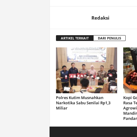
Redaksi
ARTIKEL TERKAIT
DARI PENULIS
Polres Kutim Musnahkan
Kopi G
Narkotika Sabu Senilai Rp1,3
Rasa T
Miliar
Agrowi
Mandir
Panda