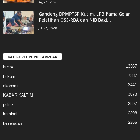
Agu 1, 2026
Gandeng DPMPTSP Kutim, LPB Pama Gelar
Pelatihan OSS-RBA dan NIB Bagi...
Jul 28, 2026
KATEGORI E POPULLARIZUAR
13567
kutim
7387
hukum
3441
ekonomi
3073
KABAR KALTIM
2897
politik
2398
kriminal
2255
kesehatan