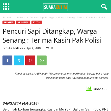
Beranda
hukum
Pencuri Sapi Ditangkap, Warga Senang : Terima Kasih Pak Polisi
HUKUM
KRIMINAL
KUTIM
Pencuri Sapi Ditangkap, Warga
Senang : Terima Kasih Pak Polisi
Penulis
Redaksi
-
Apr 4, 2018
0
Kapolres Kutim AKBP teddy Ristiawan saat memperlihatkan barang bukti yang
digunakan pada saat kawanan pencuri sapi beraksi.
Dibaca 33
SANGATTA (4/4-2018)
Sejumlah korban tersangka Kus bin Mu (37) Sal bim Sam (35), PNJ