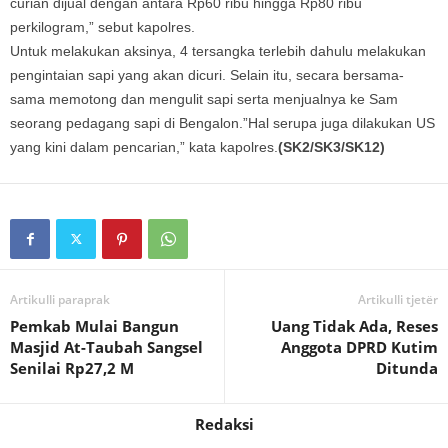
curian dijual dengan antara Rp60 ribu hingga Rp80 ribu
perkilogram,” sebut kapolres.
Untuk melakukan aksinya, 4 tersangka terlebih dahulu melakukan
pengintaian sapi yang akan dicuri. Selain itu, secara bersama-
sama memotong dan mengulit sapi serta menjualnya ke Sam
seorang pedagang sapi di Bengalon.”Hal serupa juga dilakukan US
yang kini dalam pencarian,” kata kapolres.
(SK2/SK3/SK12)
Artikulli paraprak
Artikulli tjetër
Pemkab Mulai Bangun
Uang Tidak Ada, Reses
Masjid At-Taubah Sangsel
Anggota DPRD Kutim
Senilai Rp27,2 M
Ditunda
Redaksi