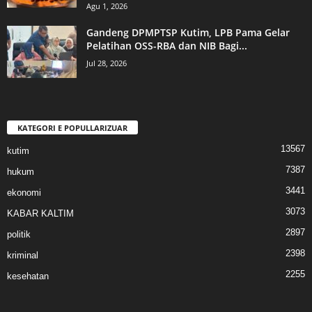
Agu 1, 2026
Gandeng DPMPTSP Kutim, LPB Pama Gelar
Pelatihan OSS-RBA dan NIB Bagi...
Jul 28, 2026
KATEGORI E POPULLARIZUAR
13567
kutim
7387
hukum
3441
ekonomi
3073
KABAR KALTIM
2897
politik
2398
kriminal
2255
kesehatan