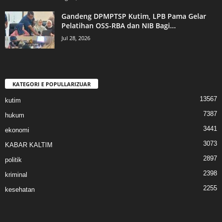
Gandeng DPMPTSP Kutim, LPB Pama Gelar
Pelatihan OSS-RBA dan NIB Bagi...
Jul 28, 2026
KATEGORI E POPULLARIZUAR
13567
kutim
7387
hukum
3441
ekonomi
3073
KABAR KALTIM
2897
politik
2398
kriminal
2255
kesehatan