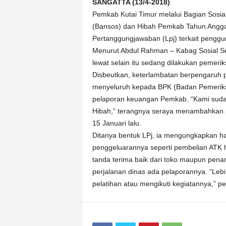
k
SANGATTA (13/4-2018)
u
Pemkab Kutai Timur melalui Bagian Sosia
r
(Bansos) dan Hibah Pemkab Tahun Angg
a
Pertanggungjawaban (Lpj) terkait pengg
t
Menurut Abdul Rahman – Kabag Sosial Se
lewat selain itu sedang dilakukan pemer
Disbeutkan, keterlambatan berpengaruh
menyeluruh kepada BPK (Badan Pemeriks
pelaporan keuangan Pemkab. “Kami suda
Hibah,” terangnya seraya menambahkan p
15 Januari lalu.
Ditanya bentuk LPj, ia mengungkapkan h
penggeluarannya seperti pembelian ATK 
tanda terima baik dari toko maupun pen
perjalanan dinas ada pelaporannya. “Lebih k
pelatihan atau mengikuti kegiatannya,” p