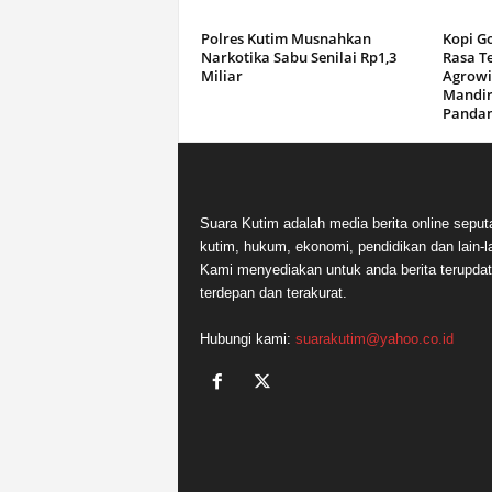
Polres Kutim Musnahkan
Kopi G
Narkotika Sabu Senilai Rp1,3
Rasa T
Miliar
Agrowi
Mandir
Panda
Suara Kutim adalah media berita online seput
kutim, hukum, ekonomi, pendidikan dan lain-la
Kami menyediakan untuk anda berita terupdat
terdepan dan terakurat.
Hubungi kami:
suarakutim@yahoo.co.id