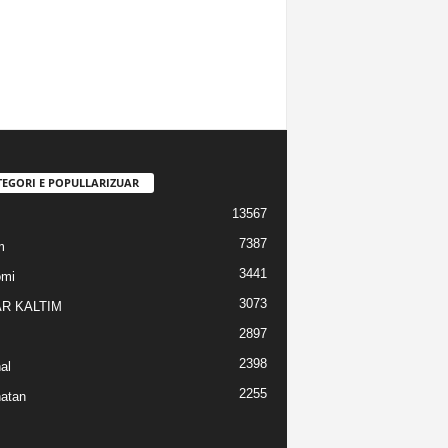
TEGORI E POPULLARIZUAR
13567
7387
m
3441
omi
3073
R KALTIM
2897
2398
al
2255
atan