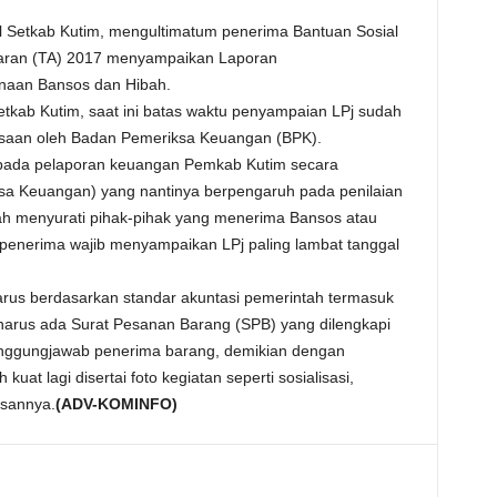
l Setkab Kutim, mengultimatum penerima Bantuan Sosial
aran (TA) 2017 menyampaikan Laporan
unaan Bansos dan Hibah.
tkab Kutim, saat ini batas waktu penyampaian LPj sudah
iksaan oleh Badan Pemeriksa Keuangan (BPK).
 pada pelaporan keuangan Pemkab Kutim secara
a Keuangan) yang nantinya berpengaruh pada penilaian
h menyurati pihak-pihak yang menerima Bansos atau
enerima wajib menyampaikan LPj paling lambat tanggal
arus berdasarkan standar akuntasi pemerintah termasuk
harus ada Surat Pesanan Barang (SPB) yang dilengkapi
anggungjawab penerima barang, demikian dengan
uat lagi disertai foto kegiatan seperti sosialisasi,
esannya.
(ADV-KOMINFO)