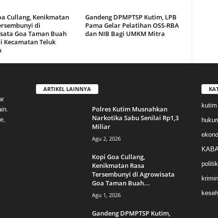
oa Cullang, Kenikmatan
Gandeng DPMPTSP Kutim, LPB
ersembunyi di
Pama Gelar Pelatihan OSS-RBA
sata Goa Taman Buah
dan NIB Bagi UMKM Mitra
i Kecamatan Teluk
n
ARTIKEL LAINNYA
KA
ar
kutim
Polres Kutim Musnahkan
in.
Narkotika Sabu Senilai Rp1,3
e,
huku
Miliar
ekon
Agu 2, 2026
KABA
Kopi Goa Cullang,
politik
Kenikmatan Rasa
Tersembunyi di Agrowisata
krimin
Goa Taman Buah...
keseh
Agu 1, 2026
Gandeng DPMPTSP Kutim,