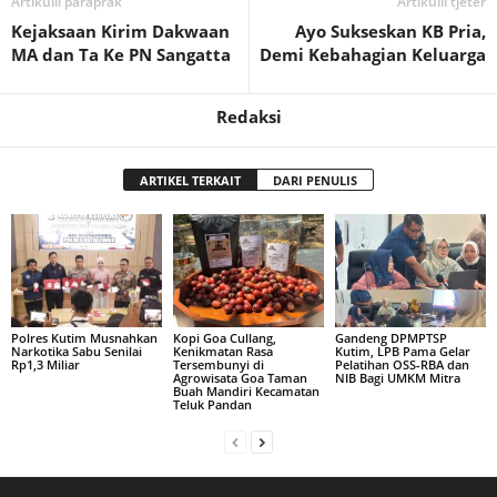
Artikulli paraprak
Artikulli tjetër
Kejaksaan Kirim Dakwaan
Ayo Sukseskan KB Pria,
MA dan Ta Ke PN Sangatta
Demi Kebahagian Keluarga
Redaksi
ARTIKEL TERKAIT
DARI PENULIS
Polres Kutim Musnahkan
Kopi Goa Cullang,
Gandeng DPMPTSP
Narkotika Sabu Senilai
Kenikmatan Rasa
Kutim, LPB Pama Gelar
Rp1,3 Miliar
Tersembunyi di
Pelatihan OSS-RBA dan
Agrowisata Goa Taman
NIB Bagi UMKM Mitra
Buah Mandiri Kecamatan
Teluk Pandan