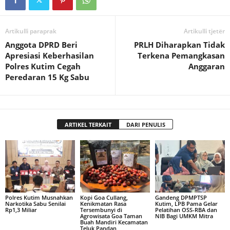
Artikulli paraprak
Artikulli tjetër
Anggota DPRD Beri
PRLH Diharapkan Tidak
Apresiasi Keberhasilan
Terkena Pemangkasan
Polres Kutim Cegah
Anggaran
Peredaran 15 Kg Sabu
ARTIKEL TERKAIT
DARI PENULIS
Polres Kutim Musnahkan
Kopi Goa Cullang,
Gandeng DPMPTSP
Narkotika Sabu Senilai
Kenikmatan Rasa
Kutim, LPB Pama Gelar
Rp1,3 Miliar
Tersembunyi di
Pelatihan OSS-RBA dan
Agrowisata Goa Taman
NIB Bagi UMKM Mitra
Buah Mandiri Kecamatan
Teluk Pandan