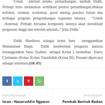
Untuk internal pelaku pertambangan, tambah Didik,
Perhapi terus melakukan sertifikasi profesi pertambangan,diskusi
terfokus, seminar, workshop, good mining practice forum dan
berbagai program pengembangan kapasitas lainnya.
“Untuk
eksternal,
Perhapi
bersama komponen lainnya akan mendekati
perguruan tinggi dan sekolah-sekolah.
,” jelas Didik.
Didik Mardiono
sebagai ketua baru
menggantikan
Muhammad Baqir, Didik membentuk pengurus
lainnya
beranggotakan Seno Syahrin
sebagai
Ketua I
, kemudian
Harry
Christanto (Ketua II) dan Tanzilullah (Ketua III), Husaini
dipercaya
sebagai sekretaris
.(SK-05)
Artikulli paraprak
Artikulli tjetër
Isran : Nazaruddin Ngawur
Pemkab Bentuk Badan