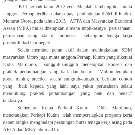
KTT terbaik tahun 2012 versi Majalah Tambang itu
,
minta
a
n
ggota Perhapi terlibat dalam upaya peningkatan SDM di Ku
tim.
M
enurut Utoro, pada tahun 2015 AFTA dan Masyarakat Ekonomi
Asean (MEA) mulai diterapkan
dimana i
mplikasinya
perusahaan-
perusahaan yang ada di Indonesia kebanjiran tenaga kerja
produktif dari luar negeri.
Selain meminta peran aktif dalam meningkatkan SDM
masyarakat, Utoro juga
minta anggota Perhapi Kut
im yang diketuai
Didik Mardiono
, sungguh-sungguh menerapkan konsep dan
praktek pertambangan yang baik dan benar. “Mohon terapkan
good mining practice secara sungguh-sungguh
, b
erikan contoh
yan
g
baik kepada yang lain
, saya yakin p
erusahaan selalu
mendukung praktek pertambangan yang baik dan benar,”
tandas
nya.
Sementara
Ketua Perhapi Kut
im
Didik Mardiono
,
menerangkan Perhapi Kutim
telah mempersiapkan program kerja
dalam rangka menghadapi persaingan bursa tenaga kerja asing pada
AFTA dan MEA tahun 2015.