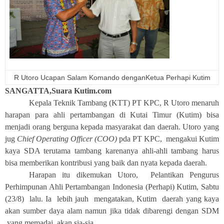
R Utoro Ucapan Salam Komando denganKetua Perhapi Kutim
SANGATTA,Suara Kutim.com
Kepala Teknik Tambang (KTT)
PT KPC, R Utoro menaruh
harapan para ahli pertambangan di Kutai Timur (Kutim) bisa
menjadi orang berguna kepada masyarakat dan daerah. Utoro yang
jug
Chief Operating Officer (COO)
pda PT KPC,
mengakui Kutim
kaya SDA terutama tambang karenanya ahli-ahli tambang harus
bisa memberikan kontribusi yang baik dan nyata kepada daerah.
Harapan itu dikemukan Utoro,
Pelantikan Pengurus
Perhimpunan Ahli Pertambangan Indonesia (Perhapi) Kut
im
, Sabtu
(23/8)
lalu. Ia lebih jauh
mengatakan,
Kutim
daerah yang kaya
akan sumber daya alam
n
amun jika tidak dibarengi dengan
SDM
yang memada
i
akan sia-sia.