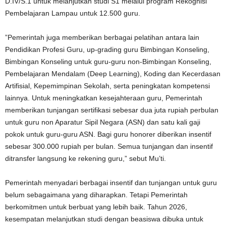
D.IV/S.1 untuk melanjutkan studi S1 melalui program Rekognisi
Pembelajaran Lampau untuk 12.500 guru.
”Pemerintah juga memberikan berbagai pelatihan antara lain
Pendidikan Profesi Guru, up-grading guru Bimbingan Konseling,
Bimbingan Konseling untuk guru-guru non-Bimbingan Konseling,
Pembelajaran Mendalam (Deep Learning), Koding dan Kecerdasan
Artifisial, Kepemimpinan Sekolah, serta peningkatan kompetensi
lainnya. Untuk meningkatkan kesejahteraan guru, Pemerintah
memberikan tunjangan sertifikasi sebesar dua juta rupiah perbulan
untuk guru non Aparatur Sipil Negara (ASN) dan satu kali gaji
pokok untuk guru-guru ASN. Bagi guru honorer diberikan insentif
sebesar 300.000 rupiah per bulan. Semua tunjangan dan insentif
ditransfer langsung ke rekening guru,” sebut Mu’ti.
Pemerintah menyadari berbagai insentif dan tunjangan untuk guru
belum sebagaimana yang diharapkan. Tetapi Pemerintah
berkomitmen untuk berbuat yang lebih baik. Tahun 2026,
kesempatan melanjutkan studi dengan beasiswa dibuka untuk