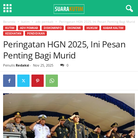
Beranda
kutim
adv pemkab
Peringatan HGN 2025, Ini Pesan Penting Bagi Murid
KUTIM
ADV PEMKAB
DISKOMINFO
EKONOMI
HUKUM
KABAR KALTIM
KESEHATAN
PENDIDIKAN
Peringatan HGN 2025, Ini Pesan
Penting Bagi Murid
Penulis
Redaksi
-
Nov 25, 2025
0