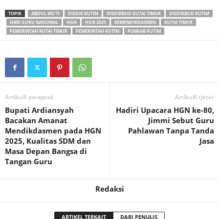
TOPIK
ABDUL MU'TI
DISDIK KUTIM
DISDIKBUD KUTAI TIMUR
DISDIKBUD KUTIM
HARI GURU NASIONAL
HGN
HGN 2025
KEMENDIKDASMEN
KUTAI TIMUR
PEMERINTAH KUTAI TIMUR
PEMERINTAH KUTIM
PEMKAB KUTIM
Artikulli paraprak
Artikulli tjetër
Bupati Ardiansyah
Hadiri Upacara HGN ke-80,
Bacakan Amanat
Jimmi Sebut Guru
Mendikdasmen pada HGN
Pahlawan Tanpa Tanda
2025, Kualitas SDM dan
Jasa
Masa Depan Bangsa di
Tangan Guru
Redaksi
ARTIKEL TERKAIT
DARI PENULIS