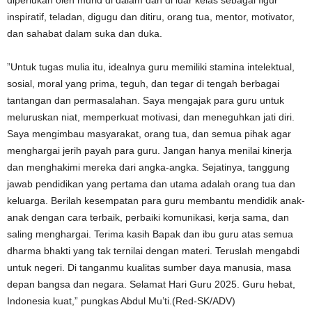
diperlukan oleh murid di dalam dan di luar kelas sebagai figur
inspiratif, teladan, digugu dan ditiru, orang tua, mentor, motivator,
dan sahabat dalam suka dan duka.
”Untuk tugas mulia itu, idealnya guru memiliki stamina intelektual,
sosial, moral yang prima, teguh, dan tegar di tengah berbagai
tantangan dan permasalahan. Saya mengajak para guru untuk
meluruskan niat, memperkuat motivasi, dan meneguhkan jati diri.
Saya mengimbau masyarakat, orang tua, dan semua pihak agar
menghargai jerih payah para guru. Jangan hanya menilai kinerja
dan menghakimi mereka dari angka-angka. Sejatinya, tanggung
jawab pendidikan yang pertama dan utama adalah orang tua dan
keluarga. Berilah kesempatan para guru membantu mendidik anak-
anak dengan cara terbaik, perbaiki komunikasi, kerja sama, dan
saling menghargai. Terima kasih Bapak dan ibu guru atas semua
dharma bhakti yang tak ternilai dengan materi. Teruslah mengabdi
untuk negeri. Di tanganmu kualitas sumber daya manusia, masa
depan bangsa dan negara. Selamat Hari Guru 2025. Guru hebat,
Indonesia kuat,” pungkas Abdul Mu’ti.(Red-SK/ADV)