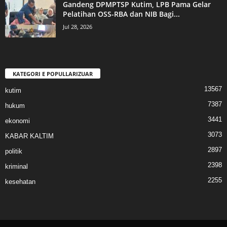
Gandeng DPMPTSP Kutim, LPB Pama Gelar
Pelatihan OSS-RBA dan NIB Bagi...
Jul 28, 2026
KATEGORI E POPULLARIZUAR
13567
kutim
7387
hukum
3441
ekonomi
3073
KABAR KALTIM
2897
politik
2398
kriminal
2255
kesehatan