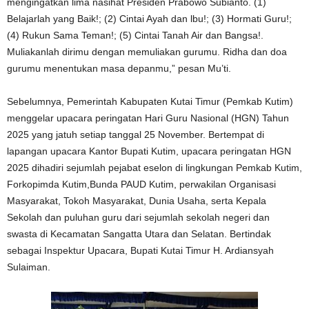
mengingatkan lima nasihat Presiden Prabowo Subianto. (1)
Belajarlah yang Baik!; (2) Cintai Ayah dan lbu!; (3) Hormati Guru!;
(4) Rukun Sama Teman!; (5) Cintai Tanah Air dan Bangsa!.
Muliakanlah dirimu dengan memuliakan gurumu. Ridha dan doa
gurumu menentukan masa depanmu,” pesan Mu’ti.
Sebelumnya, Pemerintah Kabupaten Kutai Timur (Pemkab Kutim)
menggelar upacara peringatan Hari Guru Nasional (HGN) Tahun
2025 yang jatuh setiap tanggal 25 November. Bertempat di
lapangan upacara Kantor Bupati Kutim, upacara peringatan HGN
2025 dihadiri sejumlah pejabat eselon di lingkungan Pemkab Kutim,
Forkopimda Kutim,Bunda PAUD Kutim, perwakilan Organisasi
Masyarakat, Tokoh Masyarakat, Dunia Usaha, serta Kepala
Sekolah dan puluhan guru dari sejumlah sekolah negeri dan
swasta di Kecamatan Sangatta Utara dan Selatan. Bertindak
sebagai Inspektur Upacara, Bupati Kutai Timur H. Ardiansyah
Sulaiman.