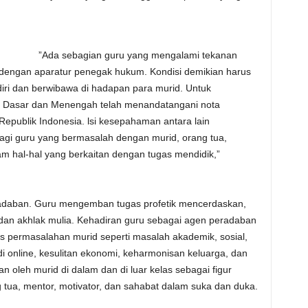
”Ada sebagian guru yang mengalami tekanan
n dengan aparatur penegak hukum. Kondisi demikian harus
 diri dan berwibawa di hadapan para murid. Untuk
an Dasar dan Menengah telah menandatangani nota
publik Indonesia. lsi kesepahaman antara lain
 bagi guru yang bermasalah dengan murid, orang tua,
 hal-hal yang berkaitan dengan tugas mendidik,”
adaban. Guru mengemban tugas profetik mencerdaskan,
, dan akhlak mulia. Kehadiran guru sebagai agen peradaban
as permasalahan murid seperti masalah akademik, sosial,
udi online, kesulitan ekonomi, keharmonisan keluarga, dan
n oleh murid di dalam dan di luar kelas sebagai figur
ang tua, mentor, motivator, dan sahabat dalam suka dan duka.