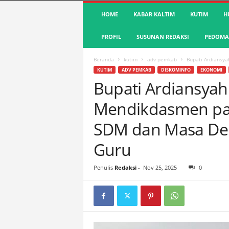
S
HOME
KABAR KALTIM
KUTIM
H
u
a
PROFIL
SUSUNAN REDAKSI
PEDOMAN
r
a
K
Beranda
kutim
adv pemkab
Bupati Ardiansy
u
KUTIM
ADV PEMKAB
DISKOMINFO
EKONOMI
t
Bupati Ardiansya
i
Mendikdasmen pad
m
|
SDM dan Masa De
T
e
Guru
r
d
e
Penulis
Redaksi
-
Nov 25, 2025
0
p
a
n
&
A