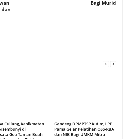
awan
Bagi Murid
 dan
oa Cullang, Kenikmatan
Gandeng DPMPTSP Kutim, LPB
ersembunyi di
Pama Gelar Pelatihan OSS-RBA
sata Goa Taman Buah
dan NIB Bagi UMKM Mitra