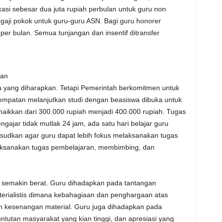
asi sebesar dua juta rupiah perbulan untuk guru non
i gaji pokok untuk guru-guru ASN. Bagi guru honorer
 per bulan. Semua tunjangan dan insentif ditransfer
dan
 yang diharapkan. Tetapi Pemerintah berkomitmen untuk
sempatan melanjutkan studi dengan beasiswa dibuka untuk
naikkan dari 300.000 rupiah menjadi 400.000 rupiah. Tugas
ngajar tidak mutlak 24 jam, ada satu hari belajar guru
sudkan agar guru dapat lebih fokus melaksanakan tugas
laksanakan tugas pembelajaran, membimbing, dan
uru semakin berat. Guru dihadapkan pada tantangan
erialistis dimana kebahagiaan dan penghargaan atas
n kesenangan material. Guru juga dihadapkan pada
tuntutan masyarakat yang kian tinggi, dan apresiasi yang