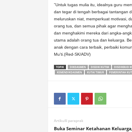
”Untuk tugas mulia itu, idealnya guru memi
dan tegar di tengah berbagai tantangan
meluruskan niat, memperkuat motivasi, d
orang tua, dan semua pihak agar menghar
dan menghakimi mereka dari angka-angka
utama adalah orang tua dan keluarga. B
anak dengan cara terbaik, perbaiki komun
Mu’ti.(Red-SK/ADV)
TOPIK
DIKDASMEN
DISDIK KUTIM
DISDIKBUD K
KEMENDIKDASMEN
KUTAI TIMUR
PEMERINTAH KUT
Artikulli paraprak
Buka Seminar Ketahanan Keluarga