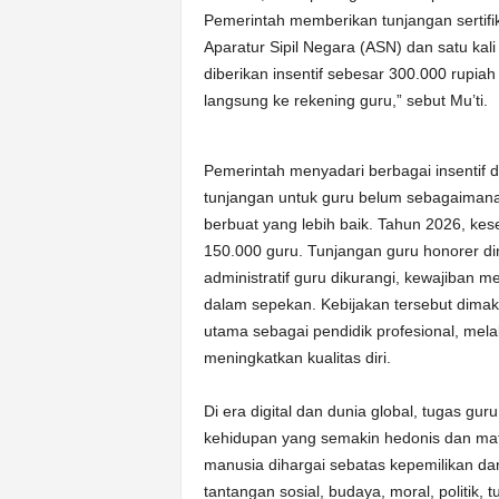
Pemerintah memberikan tunjangan sertifik
Aparatur Sipil Negara (ASN) dan satu kal
diberikan insentif sebesar 300.000 rupiah
langsung ke rekening guru,” sebut Mu’ti.
Pemerintah menyadari berbagai insentif 
tunjangan untuk guru belum sebagaimana
berbuat yang lebih baik. Tahun 2026, ke
150.000 guru. Tunjangan guru honorer di
administratif guru dikurangi, kewajiban me
dalam sepekan. Kebijakan tersebut dimak
utama sebagai pendidik profesional, me
meningkatkan kualitas diri.
Di era digital dan dunia global, tugas g
kehidupan yang semakin hedonis dan mat
manusia dihargai sebatas kepemilikan da
tantangan sosial, budaya, moral, politik, 