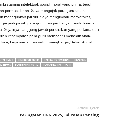
liki stamina intelektual, sosial, moral yang prima, teguh,
 dan permasalahan. Saya mengajak para guru untuk
an meneguhkan jati diri. Saya mengimbau masyarakat,
gai jerih payah para guru. Jangan hanya menilai kinerja
. Sejatinya, tanggung jawab pendidikan yang pertama dan
erilah kesempatan para guru membantu mendidik anak-
ikasi, kerja sama, dan saling menghargai,” tekan Abdul
UTAI TIMUR
DISDIKBUD KUTIM
HARI GURU NASIONAL
HGN 2025
AI TIMUR
PEMERINTAH KUTIM
PEMKAB KUTIM
PGRI
Artikulli tjetër
,
Peringatan HGN 2025, Ini Pesan Penting