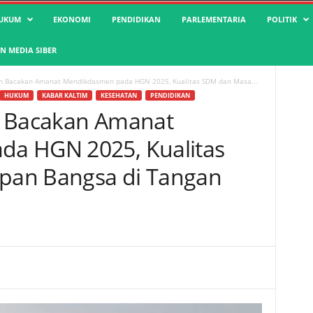
UKUM
EKONOMI
PENDIDIKAN
PARLEMENTARIA
POLITIK
 MEDIA SIBER
ah Bacakan Amanat Mendikdasmen pada HGN 2025, Kualitas SDM dan Masa...
HUKUM
KABAR KALTIM
KESEHATAN
PENDIDIKAN
h Bacakan Amanat
a HGN 2025, Kualitas
pan Bangsa di Tangan