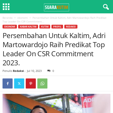
Beranda
ekonomi
Persembahan Untuk Kaltim, Adri Martowardojo Raih Predikat
Top Leader On CSR Commitment...
EKONOMI
KABAR KALTIM
KUTIM
PROFIL
REDAKSI
Persembahan Untuk Kaltim, Adri
Martowardojo Raih Predikat Top
Leader On CSR Commitment
2023.
Penulis
Redaksi
-
Jul 10, 2023
0