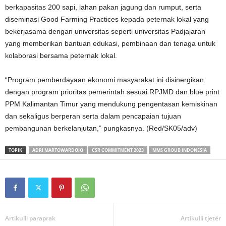
berkapasitas 200 sapi, lahan pakan jagung dan rumput, serta
diseminasi Good Farming Practices kepada peternak lokal yang
bekerjasama dengan universitas seperti universitas Padjajaran
yang memberikan bantuan edukasi, pembinaan dan tenaga untuk
kolaborasi bersama peternak lokal.
“Program pemberdayaan ekonomi masyarakat ini disinergikan
dengan program prioritas pemerintah sesuai RPJMD dan blue print
PPM Kalimantan Timur yang mendukung pengentasan kemiskinan
dan sekaligus berperan serta dalam pencapaian tujuan
pembangunan berkelanjutan,” pungkasnya. (Red/SK05/adv)
TOPIK
ADRI MARTOWARDOJO
CSR COMMITMENT 2023
MMS GROUB INDONESIA
Artikulli paraprak
Artikulli tjetër