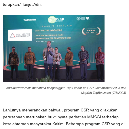
terapkan,” lanjut Adri.
Adri Martowardojo menerima pengharggan Top Leader on CSR Commitment 2023 dari
Majalah TopBusiness (7/6/2023)
Lanjutnya menerangkan bahwa , program CSR yang dilakukan
perusahaan merupakan bukti nyata perhatian MMSGI terhadap
kesejahteraan masyarakat Kaltim. Beberapa program CSR yang di