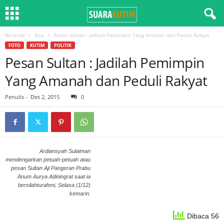
Beranda
foto
Pesan Sultan : Jadilah Pemimpin Yang Amanah dan Peduli Rakyat
FOTO
KUTIM
POLITIK
Pesan Sultan : Jadilah Pemimpin
Yang Amanah dan Peduli Rakyat
Penulis
-
Des 2, 2015
0
Ardiansyah Sulaiman
mendengarkan petuah-petuah atau
pesan Sultan Aji Pangeran Prabu
Anum Aurya Adiningrat saat ia
bersilahturahmi, Selasa (1/12)
kemarin.
Dibaca 56