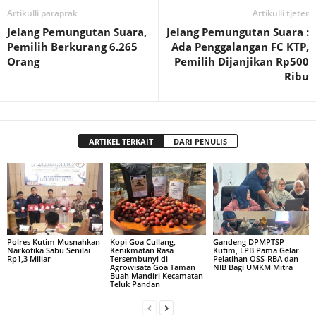
Artikulli paraprak
Artikulli tjetër
Jelang Pemungutan Suara,
Jelang Pemungutan Suara :
Pemilih Berkurang 6.265
Ada Penggalangan FC KTP,
Orang
Pemilih Dijanjikan Rp500
Ribu
ARTIKEL TERKAIT
DARI PENULIS
Polres Kutim Musnahkan
Kopi Goa Cullang,
Gandeng DPMPTSP
Narkotika Sabu Senilai
Kenikmatan Rasa
Kutim, LPB Pama Gelar
Rp1,3 Miliar
Tersembunyi di
Pelatihan OSS-RBA dan
Agrowisata Goa Taman
NIB Bagi UMKM Mitra
Buah Mandiri Kecamatan
Teluk Pandan