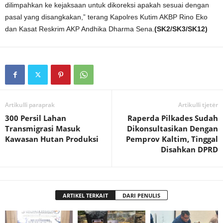
dilimpahkan ke kejaksaan untuk dikoreksi apakah sesuai dengan
pasal yang disangkakan,” terang Kapolres Kutim AKBP Rino Eko
dan Kasat Reskrim AKP Andhika Dharma Sena.
(SK2/SK3/SK12)
Artikulli paraprak
Artikulli tjetër
300 Persil Lahan
Raperda Pilkades Sudah
Transmigrasi Masuk
Dikonsultasikan Dengan
Kawasan Hutan Produksi
Pemprov Kaltim, Tinggal
Disahkan DPRD
ARTIKEL TERKAIT
DARI PENULIS