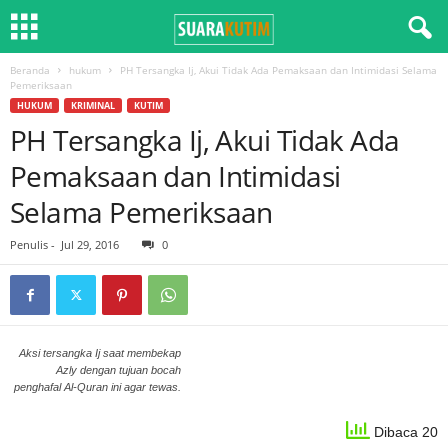
Beranda
hukum
PH Tersangka Ij, Akui Tidak Ada Pemaksaan dan Intimidasi Selama
Pemeriksaan
HUKUM
KRIMINAL
KUTIM
PH Tersangka Ij, Akui Tidak Ada
Pemaksaan dan Intimidasi
Selama Pemeriksaan
Penulis
-
Jul 29, 2016
0
Aksi tersangka Ij saat membekap
Azly dengan tujuan bocah
penghafal Al-Quran ini agar tewas.
Dibaca 20