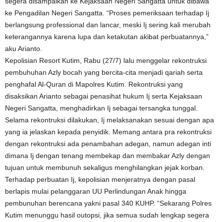
segera disampaikan ke Kejaksaan Negeri Sangatta untuk dibawa
ke Pengadilan Negeri Sangatta. “Proses pemeriksaan terhadap Ij
berlangsung professional dan lancar, meski Ij sering kali merubah
keterangannya karena lupa dan ketakutan akibat perbuatannya,”
aku Arianto.
Kepolisian Resort Kutim, Rabu (27/7) lalu menggelar rekontruksi
pembuhuhan Azly bocah yang bercita-cita menjadi qariah serta
penghafal Al-Quran di Mapolres Kutim. Rekontruksi yang
disaksikan Arianto sebagai penasihat hukum Ij serta Kejaksaan
Negeri Sangatta, menghadirkan Ij sebagai tersangka tunggal.
Selama rekontruksi dilakukan, Ij melaksanakan sesuai dengan apa
yang ia jelaskan kepada penyidik. Memang antara pra rekontruksi
dengan rekontruksi ada penambahan adegan, namun adegan inti
dimana Ij dengan tenang membekap dan membakar Azly dengan
tujuan untuk membunuh sekaligus menghilangkan jejak korban.
Terhadap perbuatan Ij, kepolisian menjeratnya dengan pasal
berlapis mulai pelanggaran UU Perlindungan Anak hingga
pembunuhan berencana yakni pasal 340 KUHP. “Sekarang Polres
Kutim menunggu hasil outopsi, jika semua sudah lengkap segera