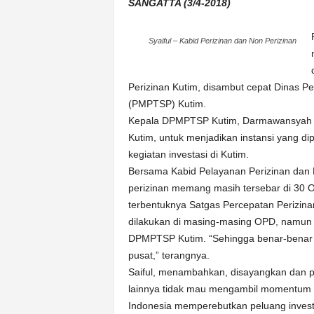
k
SANGATTA (3/4-2018)
u
r
Syaiful – Kabid Perizinan dan Non Perizinan
a
t
Perizinan Kutim, disambut cepat Dinas 
(PMPTSP) Kutim.
Kepala DPMPTSP Kutim, Darmawansyah 
Kutim, untuk menjadikan instansi yang di
kegiatan investasi di Kutim.
Bersama Kabid Pelayanan Perizinan dan No
perizinan memang masih tersebar di 30 
terbentuknya Satgas Percepatan Perizina
dilakukan di masing-masing OPD, namun 
DPMPTSP Kutim. “Sehingga benar-benar sa
pusat,” terangnya.
Saiful, menambahkan, disayangkan dan pas
lainnya tidak mau mengambil momentum pe
Indonesia memperebutkan peluang investa