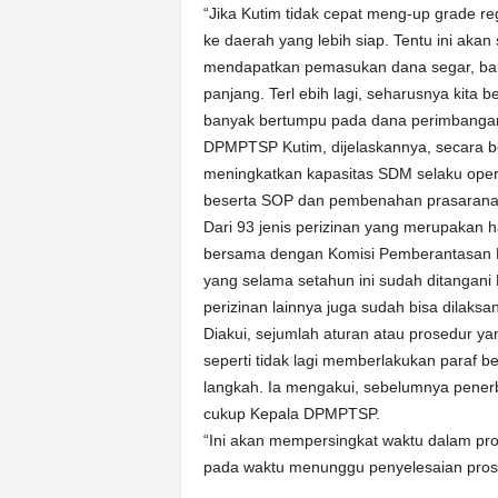
“Jika Kutim tidak cepat meng-up grade reg
ke daerah yang lebih siap. Tentu ini aka
mendapatkan pemasukan dana segar, baik
panjang. Terl ebih lagi, seharusnya kita b
banyak bertumpu pada dana perimbangan d
DPMPTSP Kutim, dijelaskannya, secara b
meningkatkan kapasitas SDM selaku opera
beserta SOP dan pembenahan prasarana
Dari 93 jenis perizinan yang merupakan h
bersama dengan Komisi Pemberantasan Kor
yang selama setahun ini sudah ditangani 
perizinan lainnya juga sudah bisa dilaks
Diakui, sejumlah aturan atau prosedur y
seperti tidak lagi memberlakukan paraf b
langkah. Ia mengakui, sebelumnya penerbi
cukup Kepala DPMPTSP.
“Ini akan mempersingkat waktu dalam pros
pada waktu menunggu penyelesaian prose