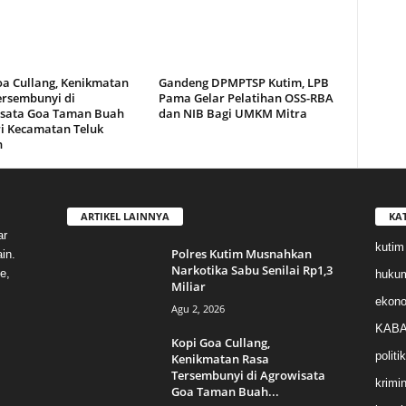
oa Cullang, Kenikmatan
Gandeng DPMPTSP Kutim, LPB
ersembunyi di
Pama Gelar Pelatihan OSS-RBA
sata Goa Taman Buah
dan NIB Bagi UMKM Mitra
i Kecamatan Teluk
n
ARTIKEL LAINNYA
KA
ar
kutim
Polres Kutim Musnahkan
in.
Narkotika Sabu Senilai Rp1,3
e,
huku
Miliar
ekon
Agu 2, 2026
KABA
Kopi Goa Cullang,
politik
Kenikmatan Rasa
Tersembunyi di Agrowisata
krimin
Goa Taman Buah...