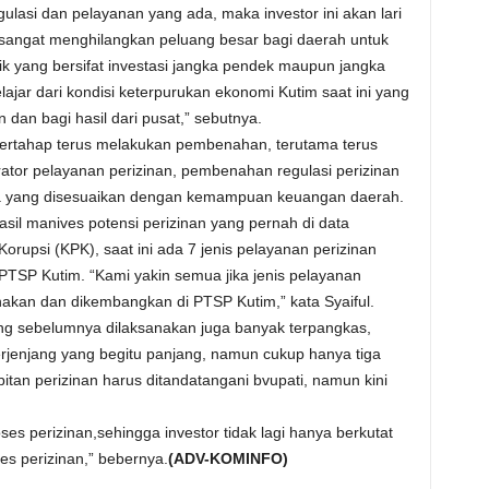
ulasi dan pelayanan yang ada, maka investor ini akan lari
n sangat menghilangkan peluang besar bagi daerah untuk
 yang bersifat investasi jangka pendek maupun jangka
elajar dari kondisi keterpurukan ekonomi Kutim saat ini yang
an bagi hasil dari pusat,” sebutnya.
ertahap terus melakukan pembenahan, terutama terus
tor pelayanan perizinan, pembenahan regulasi perizinan
 yang disesuaikan dengan kemampuan keuangan daerah.
asil manives potensi perizinan yang pernah di data
upsi (KPK), saat ini ada 7 jenis pelayanan perizinan
PTSP Kutim. “Kami yakin semua jika jenis pelayanan
anakan dan dikembangkan di PTSP Kutim,” kata Syaiful.
ang sebelumnya dilaksanakan juga banyak terpangkas,
erjenjang yang begitu panjang, namun cukup hanya tiga
tan perizinan harus ditandatangani bvupati, namun kini
es perizinan,sehingga investor tidak lagi hanya berkutat
s perizinan,” bebernya.
(ADV-KOMINFO)