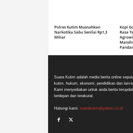
Polres Kutim Musnahkan
Kopi G
Narkotika Sabu Senilai Rp1,3
Rasa T
Miliar
Agrowi
Mandir
Panda
Suara Kutim adalah media berita online seput
kutim, hukum, ekonomi, pendidikan dan lain-la
Kami menyediakan untuk anda berita terupdat
terdepan dan terakurat.
Hubungi kami:
suarakutim@yahoo.co.id