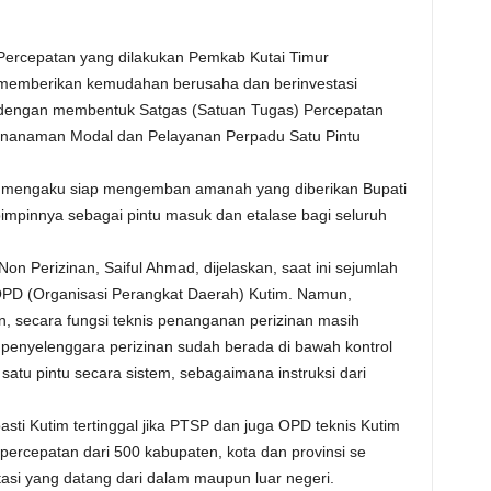
Percepatan yang dilakukan Pemkab Kutai Timur
memberikan kemudahan berusaha dan berinvestasi
dengan membentuk Satgas (Satuan Tugas) Percepatan
Penanaman Modal dan Pelayanan Perpadu Satu Pintu
mengaku siap mengemban amanah yang diberikan Bupati
pimpinnya sebagai pintu masuk dan etalase bagi seluruh
n Perizinan, Saiful Ahmad, dijelaskan, saat ini sejumlah
OPD (Organisasi Perangkat Daerah) Kutim. Namun,
n, secara fungsi teknis penanganan perizinan masih
penyelenggara perizinan sudah berada di bawah kontrol
tu pintu secara sistem, sebagaimana instruksi dari
ti Kutim tertinggal jika PTSP dan juga OPD teknis Kutim
rcepatan dari 500 kabupaten, kota dan provinsi se
si yang datang dari dalam maupun luar negeri.