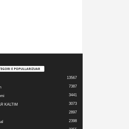
TEGORI E POPULLARIZUAR
13567
7387
m
3441
omi
3073
R KALTIM
2897
2398
al