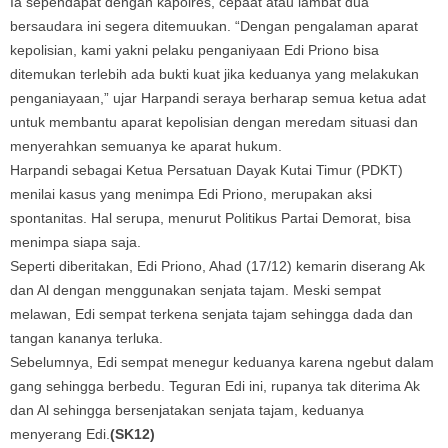
Ia sependapat dengan kapolres, cepaat atau lambat dua
bersaudara ini segera ditemuukan. “Dengan pengalaman aparat
kepolisian, kami yakni pelaku penganiyaan Edi Priono bisa
ditemukan terlebih ada bukti kuat jika keduanya yang melakukan
penganiayaan,” ujar Harpandi seraya berharap semua ketua adat
untuk membantu aparat kepolisian dengan meredam situasi dan
menyerahkan semuanya ke aparat hukum.
Harpandi sebagai Ketua Persatuan Dayak Kutai Timur (PDKT)
menilai kasus yang menimpa Edi Priono, merupakan aksi
spontanitas. Hal serupa, menurut Politikus Partai Demorat, bisa
menimpa siapa saja.
Seperti diberitakan, Edi Priono, Ahad (17/12) kemarin diserang Ak
dan Al dengan menggunakan senjata tajam. Meski sempat
melawan, Edi sempat terkena senjata tajam sehingga dada dan
tangan kananya terluka.
Sebelumnya, Edi sempat menegur keduanya karena ngebut dalam
gang sehingga berbedu. Teguran Edi ini, rupanya tak diterima Ak
dan Al sehingga bersenjatakan senjata tajam, keduanya
menyerang Edi.
(SK12)