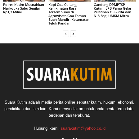
Polres Kutim Musnahkan
Kopi Goa Cullang,
Gandeng DPMPTSP
Narkotika Sabu Senilai
Kenikmatan Rasa
Kutim, LPB Pama Gelar
Rp1,3 Miliar
Tersembunyi di
Pelatihan OSS-RBA dan
Agrowisata Goa Taman
NIB Bagi UMKM Mitra
Buah Mandiri Kecamatan
Teluk Pandan
Suara Kutim adalah media berita online seputar kutim, hukum, ekonomi,
pendidikan dan lain-lain. Kami menyediakan untuk anda berita terupdate,
terdepan dan terakurat.
Hubungi kami:
suarakutim@yahoo.co.id