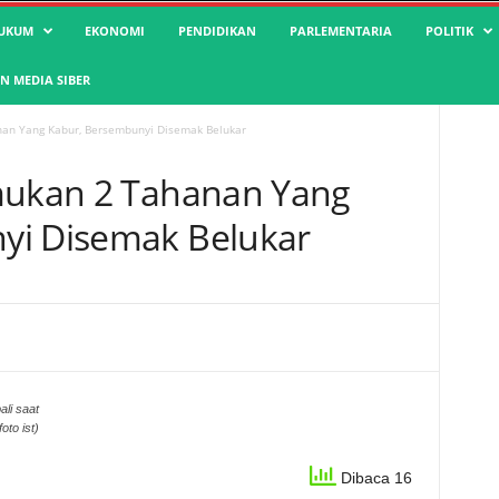
UKUM
EKONOMI
PENDIDIKAN
PARLEMENTARIA
POLITIK
 MEDIA SIBER
nan Yang Kabur, Bersembunyi Disemak Belukar
emukan 2 Tahanan Yang
yi Disemak Belukar
li saat
to ist)
Dibaca 16