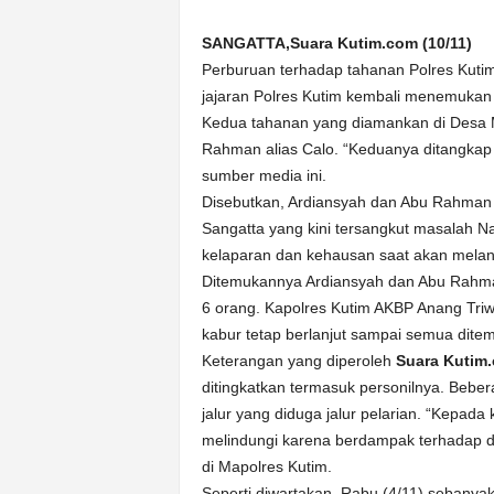
k
u
SANGATTA,Suara Kutim.com (10/11)
r
Perburuan terhadap tahanan Polres Kuti
a
jajaran Polres Kutim kembali menemukan
t
Kedua tahanan yang diamankan di Desa M
Rahman alias Calo. “Keduanya ditangkap s
sumber media ini.
Disebutkan, Ardiansyah dan Abu Rahman 
Sangatta yang kini tersangkut masalah N
kelaparan dan kehausan saat akan melanj
Ditemukannya Ardiansyah dan Abu Rahman,
6 orang. Kapolres Kutim AKBP Anang Tri
kabur tetap berlanjut sampai semua dite
Keterangan yang diperoleh
Suara Kutim
ditingkatkan termasuk personilnya. Bebe
jalur yang diduga jalur pelarian. “Kepada
melindungi karena berdampak terhadap dir
di Mapolres Kutim.
Seperti diwartakan, Rabu (4/11) sebanyak