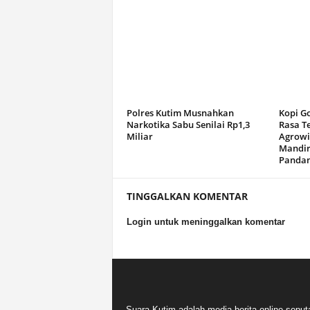
Polres Kutim Musnahkan
Kopi G
Narkotika Sabu Senilai Rp1,3
Rasa T
Miliar
Agrowi
Mandir
Panda
TINGGALKAN KOMENTAR
Login untuk meninggalkan komentar
Suara Kutim adalah media berita online seput