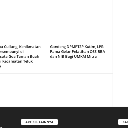
oa Cullang, Kenikmatan
Gandeng DPMPTSP Kutim, LPB
ersembunyi di
Pama Gelar Pelatihan OSS-RBA
sata Goa Taman Buah
dan NIB Bagi UMKM Mitra
i Kecamatan Teluk
n
ARTIKEL LAINNYA
KA
ar