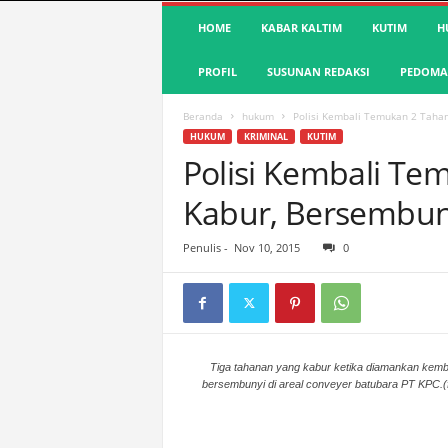
S
HOME
KABAR KALTIM
KUTIM
H
u
a
PROFIL
SUSUNAN REDAKSI
PEDOMAN
r
a
K
Beranda
hukum
Polisi Kembali Temukan 2 Taha
u
HUKUM
KRIMINAL
KUTIM
t
Polisi Kembali T
i
Kabur, Bersembun
m
|
T
Penulis
-
Nov 10, 2015
0
e
r
d
e
p
a
Tiga tahanan yang kabur ketika diamankan kemba
bersembunyi di areal conveyer batubara PT KPC.(fo
n
&
A