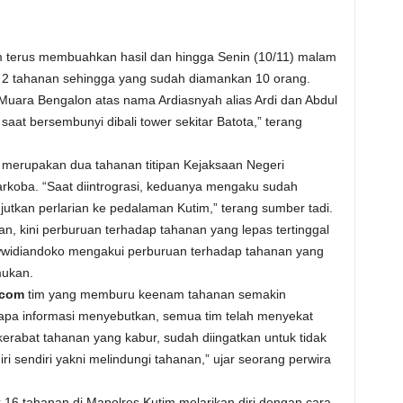
m terus membuahkan hasil dan hingga Senin (10/11) malam
 2 tahanan sehingga yang sudah diamankan 10 orang.
uara Bengalon atas nama Ardiasnyah alias Ardi dan Abdul
aat bersembunyi dibali tower sekitar Batota,” terang
merupakan dua tahanan titipan Kejaksaan Negeri
arkoba. “Saat diintrograsi, keduanya mengaku sudah
utkan perlarian ke pedalaman Kutim,” terang sumber tadi.
 kini perburuan terhadap tahanan yang lepas tertinggal
wwidiandoko mengakui perburuan terhadap tahanan yang
mukan.
.com
tim yang memburu keenam tahanan semakin
rapa informasi menyebutkan, semua tim telah menyekat
 kerabat tahanan yang kabur, sudah diingatkan untuk tidak
i sendiri yakni melindungi tahanan,” ujar seorang perwira
 16 tahanan di Mapolres Kutim melarikan diri dengan cara