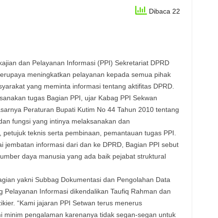
Dibaca 22
ajian dan Pelayanan Informasi (PPI) Sekretariat DPRD
berupaya meningkatkan pelayanan kepada semua pihak
yarakat yang meminta informasi tentang aktifitas DPRD.
anakan tugas Bagian PPI, ujar Kabag PPI Sekwan
asarnya Peraturan Bupati Kutim No 44 Tahun 2010 tentang
dan fungsi yang intinya melaksanakan dan
petujuk teknis serta pembinaan, pemantauan tugas PPI.
 jembatan informasi dari dan ke DPRD, Bagian PPI sebut
umber daya manusia yang ada baik pejabat struktural
b bagian yakni Subbag Dokumentasi dan Pengolahan Data
ag Pelayanan Informasi dikendalikan Taufiq Rahman dan
kier. “Kami jajaran PPI Setwan terus menerus
minim pengalaman karenanya tidak segan-segan untuk