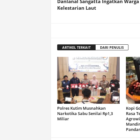
Danlanal Sangatta Ingatkan Warga 
Kelestarian Laut
ARTIKEL TERKAIT
DARI PENULIS
Polres Kutim Musnahkan
Kopi G
Narkotika Sabu Senilai Rp1,3
Rasa T
Miliar
Agrowi
Mandir
Panda