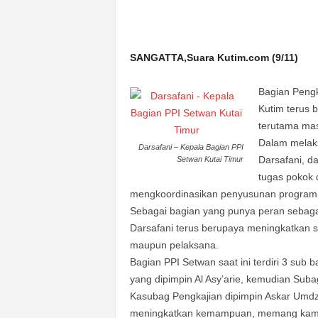
n
&
A
SANGATTA,Suara Kutim.com (9/11)
k
u
r
Bagian Pengk
a
Kutim terus 
t
terutama mas
Dalam melaks
Darsafani – Kepala Bagian PPI
Darsafani, d
Setwan Kutai Timur
tugas pokok 
mengkoordinasikan penyusunan program, 
Sebagai bagian yang punya peran sebagai
Darsafani terus berupaya meningkatkan s
maupun pelaksana.
Bagian PPI Setwan saat ini terdiri 3 su
yang dipimpin Al Asy’arie, kemudian Sub
Kasubag Pengkajian dipimpin Askar Umdzi
meningkatkan kemampuan, memang kami 