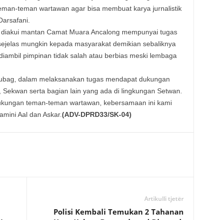
 teman-teman wartawan agar bisa membuat karya jurnalistik
Darsafani.
I diakui mantan Camat Muara Ancalong mempunyai tugas
ejelas mungkin kepada masyarakat demikian sebaliknya
diambil pimpinan tidak salah atau berbias meski lembaga
asubag, dalam melaksanakan tugas mendapat dukungan
Sekwan serta bagian lain yang ada di lingkungan Setwan.
ukungan teman-teman wartawan, kebersamaan ini kami
amini Aal dan Askar.
(ADV-DPRD33/SK-04)
Artikulli tjetër
Polisi Kembali Temukan 2 Tahanan