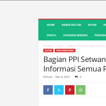
S
HOME
KABAR KALTIM
KUTIM
H
u
a
PROFIL
SUSUNAN REDAKSI
PEDOMAN
r
a
K
Beranda
kutim
Bagian PPI Setwan Ingin Menjadi
u
KUTIM
PARLEMENTARIA
t
Bagian PPI Setwan
i
Informasi Semua 
m
|
T
Penulis
-
Nov 9, 2015
0
e
r
d
e
p
a