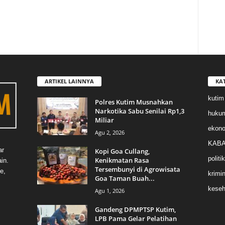
ARTIKEL LAINNYA
KA
kutim
Polres Kutim Musnahkan
Narkotika Sabu Senilai Rp1,3
huku
Miliar
ekon
Agu 2, 2026
KABA
ar
Kopi Goa Cullang,
politik
Kenikmatan Rasa
in.
Tersembunyi di Agrowisata
e,
krimin
Goa Taman Buah...
keseh
Agu 1, 2026
Gandeng DPMPTSP Kutim,
LPB Pama Gelar Pelatihan