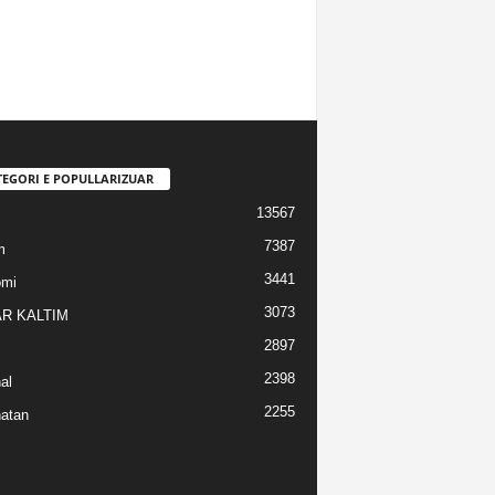
TEGORI E POPULLARIZUAR
13567
7387
m
3441
omi
3073
R KALTIM
2897
2398
al
2255
atan