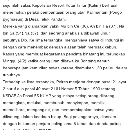
sejumlah saksi, Kepolisian Resort Kutai Timur (Kutim) berhasil
menemukan pelaku pembantaian orang utan Kalimantan (Pongo
pygmaeus) di Desa Teluk Pandan.
Mereka yang diamankan yakni Mu bin Ce (36), An bin Ha (37), Na
bin Sa (54),Na (37), dan seorang anak usia dibawah umur
sebutnya Dio. Ke lima tersangka, menganiaya satwa di lindungi ini
dengan cara menembak dengan alasan telah merusak kebun.
Kasus yang membuat kegeraman pencinta binatang ini, terungkap
Minggu (4/2) ketika orang utan dibawa ke Bontang namun
beberapa jam kemudian tewas karena ditemukan 130 peluru dalam
tubuhnya.
Terhadap ke lima tersangka, Polres menjerat dengan pasal 21 ayat
2 huruf a jo pasal 40 ayat 2 UU Nomor 5 Tahun 1990 tentang
KSDAE Jo Pasal 55 KUHP yang intinya setiap orang dilarang
menangkap, melukai, membunuh, menyimpan, memiliki,
memelihara, mengangkut, dan memperniagakan satwa yang
dilindungi dalam keadaan hidup. Bagi pelanggarnya, diancam
dengan hukuman penjara paling lama 5 tahun dan denda paling