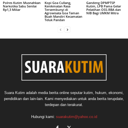
Polres Kutim Musnahkan
Kopi Goa Cullang,
Gandeng DPMPTSP
Narkotika Sabu Senilai
Kenikmatan Rasa
Kutim, LPB Pama Gelar
Rp1,3 Miliar
Tersembunyi di
Pelatihan OSS-RBA dan
Agrowisata Goa Taman
NIB Bagi UMKM Mitra
Buah Mandiri Kecamatan
Teluk Pandan
Suara Kutim adalah media berita online seputar kutim, hukum, ekonomi,
pendidikan dan lain-lain. Kami menyediakan untuk anda berita terupdate,
terdepan dan terakurat.
Hubungi kami:
suarakutim@yahoo.co.id