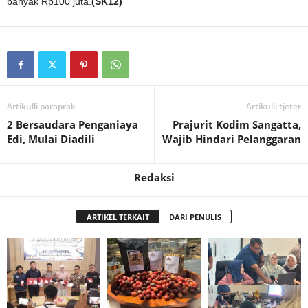
banyak Rp100 juta.
(SK12)
Artikulli paraprak
Artikulli tjetër
2 Bersaudara Penganiaya
Prajurit Kodim Sangatta,
Edi, Mulai Diadili
Wajib Hindari Pelanggaran
Redaksi
ARTIKEL TERKAIT
DARI PENULIS