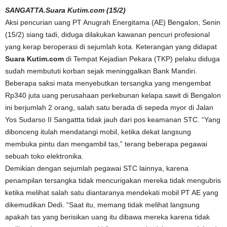
SANGATTA.Suara Kutim.com (15/2)
Aksi pencurian uang PT Anugrah Energitama (AE) Bengalon, Senin
(15/2) siang tadi, diduga dilakukan kawanan pencuri profesional
yang kerap beroperasi di sejumlah kota. Keterangan yang didapat
Suara Kutim.com
di Tempat Kejadian Pekara (TKP) pelaku diduga
sudah membututi korban sejak meninggalkan Bank Mandiri.
Beberapa saksi mata menyebutkan tersangka yang mengembat
Rp340 juta uang perusahaan perkebunan kelapa sawit di Bengalon
ini berjumlah 2 orang, salah satu berada di sepeda myor di Jalan
Yos Sudarso II Sangattta tidak jauh dari pos keamanan STC. “Yang
dibonceng itulah mendatangi mobil, ketika dekat langsung
membuka pintu dan mengambil tas,” terang beberapa pegawai
sebuah toko elektronika.
Demikian dengan sejumlah pegawai STC lainnya, karena
penampilan tersangka tidak mencurigakan mereka tidak mengubris
ketika melihat salah satu diantaranya mendekati mobil PT AE yang
dikemudikan Dedi. “Saat itu, memang tidak melihat langsung
apakah tas yang berisikan uang itu dibawa mereka karena tidak