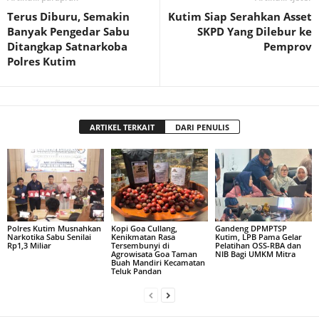
Terus Diburu, Semakin
Kutim Siap Serahkan Asset
Banyak Pengedar Sabu
SKPD Yang Dilebur ke
Ditangkap Satnarkoba
Pemprov
Polres Kutim
ARTIKEL TERKAIT
DARI PENULIS
Polres Kutim Musnahkan
Kopi Goa Cullang,
Gandeng DPMPTSP
Narkotika Sabu Senilai
Kenikmatan Rasa
Kutim, LPB Pama Gelar
Rp1,3 Miliar
Tersembunyi di
Pelatihan OSS-RBA dan
Agrowisata Goa Taman
NIB Bagi UMKM Mitra
Buah Mandiri Kecamatan
Teluk Pandan