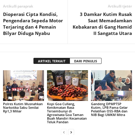
Artikulli paraprak
Artikulli tjetër
Dioperasi Cipta Kondisi,
3 Damkar Kutim Rusak
Pengendara Sepeda Motor
Saat Memadamkan
Terjaring dan 4 Pemain
Kebakaran di Gang Hamid
Bilyar Diduga Nyabu
II Sangatta Utara
ARTIKEL TERKAIT
DARI PENULIS
Polres Kutim Musnahkan
Kopi Goa Cullang,
Gandeng DPMPTSP
Narkotika Sabu Senilai
Kenikmatan Rasa
Kutim, LPB Pama Gelar
Rp1,3 Miliar
Tersembunyi di
Pelatihan OSS-RBA dan
Agrowisata Goa Taman
NIB Bagi UMKM Mitra
Buah Mandiri Kecamatan
Teluk Pandan