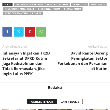
TOPIK
AGUSRIANSYAH RIDWAN
DPRD KUTAI TIMUR
DPRD KUTIM
KUTAI TIMUR
PEMERINTAH KUTAI TIMUR
PEMERINTAH KUTIM
PEMKAB KUTIM
PONDOK PESANTREN
PONPES
Artikulli paraprak
Artikulli tjetër
Juliansyah Ingatkan TK2D
David Rante Dorong
Sekretariat DPRD Kutim
Peningkatan Sektor
Jaga Kedisiplinan dan
Perkebunan dan Pertanian
Tidak Bermasalah, Jika
di Kutim
Ingin Lulus PPPK
Redaksi
ARTIKEL TERKAIT
DARI PENULIS