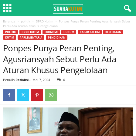
Beranda
politik
DPRD Kutim
Ponpes Punya Peran Penting, Agusriansyah Sebut
Perlu Ada Aturan Khusus Pengelolaan
POLITIK
DPRD KUTIM
EKONOMI
HUKUM
KABAR KALTIM
KESEHATAN
KUTIM
PARLEMENTARIA
PENDIDIKAN
Ponpes Punya Peran Penting,
Agusriansyah Sebut Perlu Ada
Aturan Khusus Pengelolaan
Penulis
Redaksi
-
Mei 7, 2024
0