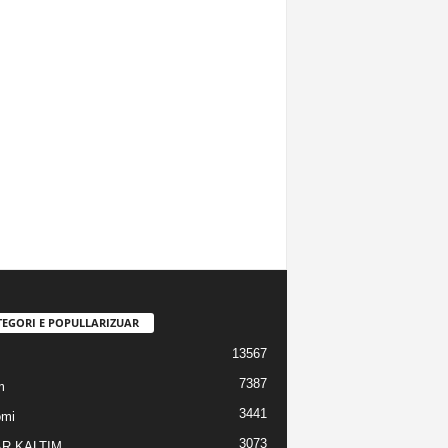
TEGORI E POPULLARIZUAR
13567
7387
m
3441
omi
3073
R KALTIM