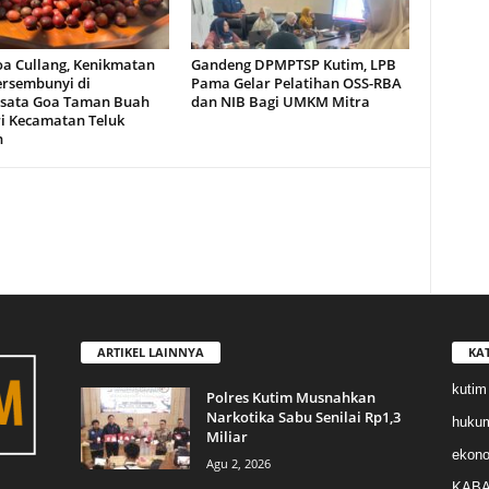
oa Cullang, Kenikmatan
Gandeng DPMPTSP Kutim, LPB
ersembunyi di
Pama Gelar Pelatihan OSS-RBA
sata Goa Taman Buah
dan NIB Bagi UMKM Mitra
i Kecamatan Teluk
n
ARTIKEL LAINNYA
KA
kutim
Polres Kutim Musnahkan
Narkotika Sabu Senilai Rp1,3
huku
Miliar
ekon
Agu 2, 2026
KABA