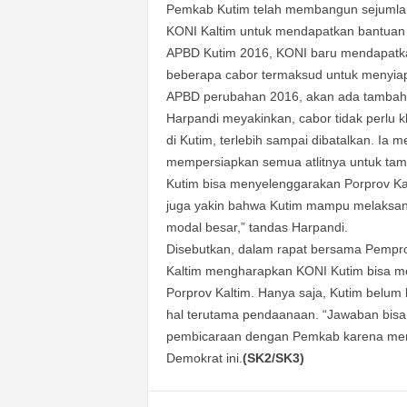
Pemkab Kutim telah membangun sejumlah
KONI Kaltim untuk mendapatkan bantuan 
APBD Kutim 2016, KONI baru mendapatkan 
beberapa cabor termaksud untuk menyia
APBD perubahan 2016, akan ada tambah 
Harpandi meyakinkan, cabor tidak perlu k
di Kutim, terlebih sampai dibatalkan. Ia m
mempersiapkan semua atlitnya untuk tampil
Kutim bisa menyelenggarakan Porprov K
juga yakin bahwa Kutim mampu melaksanak
modal besar,” tandas Harpandi.
Disebutkan, dalam rapat bersama Pempro
Kaltim mengharapkan KONI Kutim bisa me
Porprov Kaltim. Hanya saja, Kutim belu
hal terutama pendaanaan. “Jawaban bisa
pembicaraan dengan Pemkab karena meny
Demokrat ini.
(SK2/SK3)