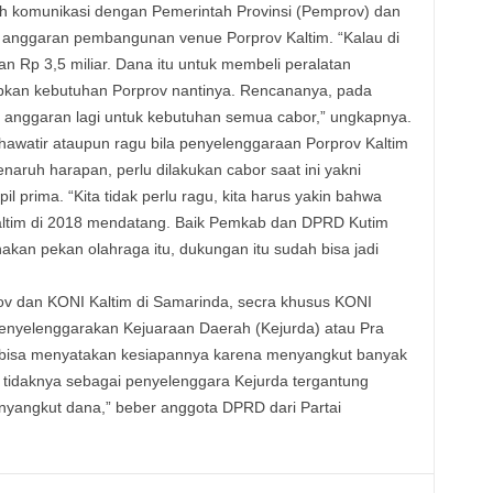
 komunikasi dengan Pemerintah Provinsi (Pemprov) dan
anggaran pembangunan venue Porprov Kaltim. “Kalau di
Rp 3,5 miliar. Dana itu untuk membeli peralatan
pkan kebutuhan Porprov nantinya. Rencananya, pada
anggaran lagi untuk kebutuhan semua cabor,” ungkapnya.
hawatir ataupun ragu bila penyelenggaraan Porprov Kaltim
enaruh harapan, perlu dilakukan cabor saat ini yakni
 prima. “Kita tidak perlu ragu, kita harus yakin bahwa
altim di 2018 mendatang. Baik Pemkab dan DPRD Kutim
an pekan olahraga itu, dukungan itu sudah bisa jadi
v dan KONI Kaltim di Samarinda, secra khusus KONI
nyelenggarakan Kejuaraan Daerah (Kejurda) atau Pra
m bisa menyatakan kesiapannya karena menyangkut banyak
 tidaknya sebagai penyelenggara Kejurda tergantung
angkut dana,” beber anggota DPRD dari Partai