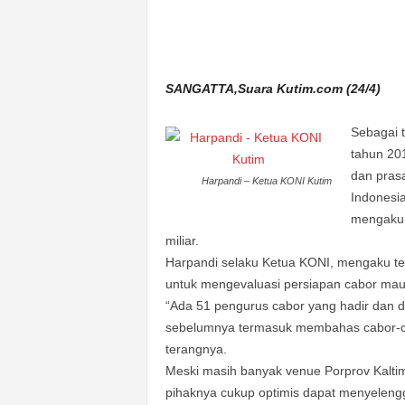
n
&
A
k
SANGATTA,Suara Kutim.com (24/4)
u
r
a
Sebagai t
t
tahun 20
dan pras
Harpandi – Ketua KONI Kutim
Indonesia
mengaku 
miliar.
Harpandi selaku Ketua KONI, mengaku t
untuk mengevaluasi persiapan cabor maup
“Ada 51 pengurus cabor yang hadir dan d
sebelumnya termasuk membahas cabor-cab
terangnya.
Meski masih banyak venue Porprov Kalt
pihaknya cukup optimis dapat menyeleng