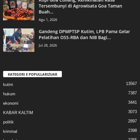
Tersembunyi di Agrowisata Goa Taman
Buah...
Agu 1, 2026
Gandeng DPMPTSP Kutim, LPB Pama Gelar
Pelatihan OSS-RBA dan NIB Bagi...
Jul 28, 2026
KATEGORI E POPULLARIZUAR
13567
kutim
7387
hukum
3441
ekonomi
3073
KABAR KALTIM
2897
politik
2398
kriminal
2255