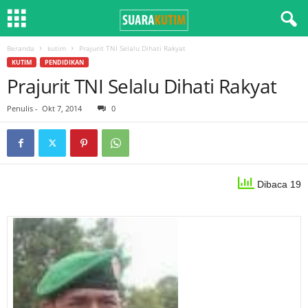
Beranda
kutim
Prajurit TNI Selalu Dihati Rakyat
KUTIM
PENDIDIKAN
Prajurit TNI Selalu Dihati Rakyat
Penulis
-
Okt 7, 2014
0
Dibaca 19