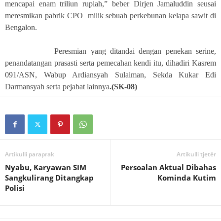
mencapai enam triliun rupiah,” beber Dirjen Jamaluddin seusai
meresmikan pabrik CPO milik sebuah perkebunan kelapa sawit di
Bengalon.
Peresmian yang ditandai dengan penekan serine,
penandatangan prasasti serta pemecahan kendi itu, dihadiri Kasrem
091/ASN, Wabup Ardiansyah Sulaiman, Sekda Kukar Edi
Darmansyah serta pejabat lainnya
.(SK-08)
Artikulli paraprak
Artikulli tjetër
Nyabu, Karyawan SIM
Persoalan Aktual Dibahas
Sangkulirang Ditangkap
Kominda Kutim
Polisi