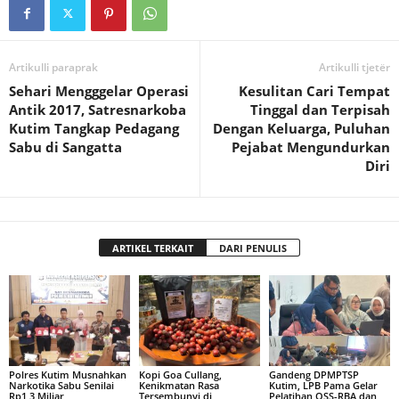
Artikulli paraprak
Artikulli tjetër
Sehari Mengggelar Operasi
Kesulitan Cari Tempat
Antik 2017, Satresnarkoba
Tinggal dan Terpisah
Kutim Tangkap Pedagang
Dengan Keluarga, Puluhan
Sabu di Sangatta
Pejabat Mengundurkan
Diri
ARTIKEL TERKAIT
DARI PENULIS
Polres Kutim Musnahkan
Kopi Goa Cullang,
Gandeng DPMPTSP
Narkotika Sabu Senilai
Kenikmatan Rasa
Kutim, LPB Pama Gelar
Rp1,3 Miliar
Tersembunyi di
Pelatihan OSS-RBA dan