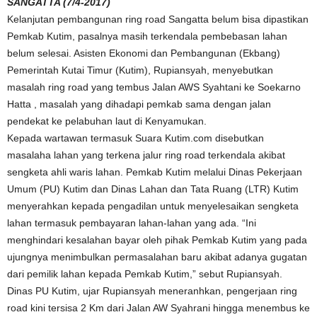
SANGATTA (7/4-2017)
Kelanjutan pembangunan ring road Sangatta belum bisa dipastikan
Pemkab Kutim, pasalnya masih terkendala pembebasan lahan
belum selesai. Asisten Ekonomi dan Pembangunan (Ekbang)
Pemerintah Kutai Timur (Kutim), Rupiansyah, menyebutkan
masalah ring road yang tembus Jalan AWS Syahtani ke Soekarno
Hatta , masalah yang dihadapi pemkab sama dengan jalan
pendekat ke pelabuhan laut di Kenyamukan.
Kepada wartawan termasuk Suara Kutim.com disebutkan
masalaha lahan yang terkena jalur ring road terkendala akibat
sengketa ahli waris lahan. Pemkab Kutim melalui Dinas Pekerjaan
Umum (PU) Kutim dan Dinas Lahan dan Tata Ruang (LTR) Kutim
menyerahkan kepada pengadilan untuk menyelesaikan sengketa
lahan termasuk pembayaran lahan-lahan yang ada. “Ini
menghindari kesalahan bayar oleh pihak Pemkab Kutim yang pada
ujungnya menimbulkan permasalahan baru akibat adanya gugatan
dari pemilik lahan kepada Pemkab Kutim,” sebut Rupiansyah.
Dinas PU Kutim, ujar Rupiansyah meneranhkan, pengerjaan ring
road kini tersisa 2 Km dari Jalan AW Syahrani hingga menembus ke