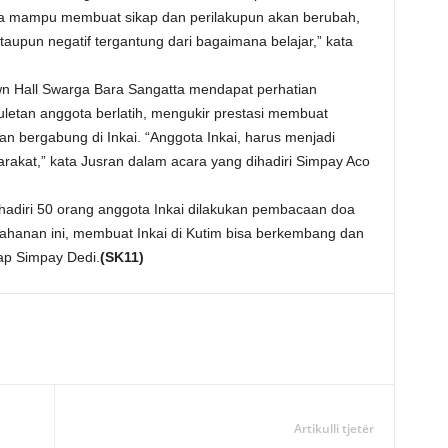
uga mampu membuat sikap dan perilakupun akan berubah,
taupun negatif tergantung dari bagaimana belajar,” kata
wn Hall Swarga Bara Sangatta mendapat perhatian
uletan anggota berlatih, mengukir prestasi membuat
n bergabung di Inkai. “Anggota Inkai, harus menjadi
akat,” kata Jusran dalam acara yang dihadiri Simpay Aco
ihadiri 50 orang anggota Inkai dilakukan pembacaan doa
ahanan ini, membuat Inkai di Kutim bisa berkembang dan
ap Simpay Dedi.
(SK11)
Artikulli tjetër