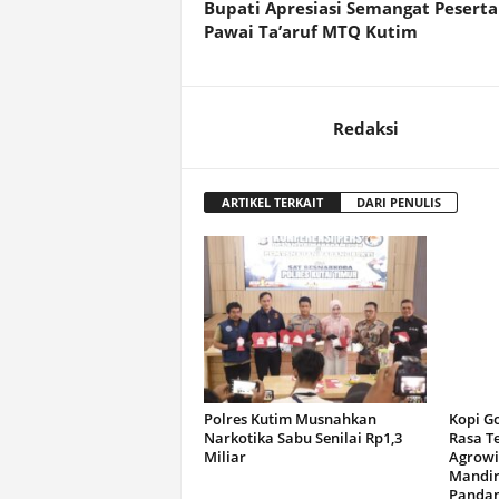
Bupati Apresiasi Semangat Peserta
Pawai Ta’aruf MTQ Kutim
Redaksi
ARTIKEL TERKAIT
DARI PENULIS
Polres Kutim Musnahkan
Kopi G
Narkotika Sabu Senilai Rp1,3
Rasa T
Miliar
Agrowi
Mandir
Panda