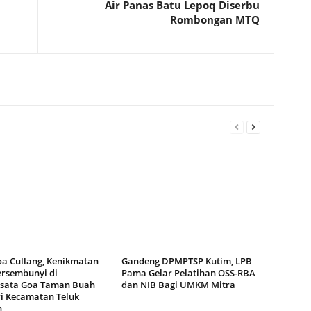
Air Panas Batu Lepoq Diserbu
Rombongan MTQ
oa Cullang, Kenikmatan
Gandeng DPMPTSP Kutim, LPB
ersembunyi di
Pama Gelar Pelatihan OSS-RBA
sata Goa Taman Buah
dan NIB Bagi UMKM Mitra
i Kecamatan Teluk
n