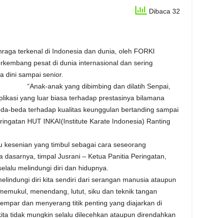
Dibaca 32
raga terkenal di Indonesia dan dunia, oleh FORKI
kembang pesat di dunia internasional dan sering
 dini sampai senior.
“Anak-anak yang dibimbing dan dilatih Senpai,
likasi yang luar biasa terhadap prestasinya bilamana
eda-beda terhadap kualitas keunggulan bertanding sampai
ringatan HUT INKAI(Institute Karate Indonesia) Ranting
tu kesenian yang timbul sebagai cara seseorang
dasarnya, timpal Jusrani – Ketua Panitia Peringatan,
elalu melindungi diri dan hidupnya.
elindungi diri kita sendiri dari serangan manusia ataupun
mukul, menendang, lutut, siku dan teknik tangan
lempar dan menyerang titik penting yang diajarkan di
kita tidak mungkin selalu dilecehkan ataupun direndahkan