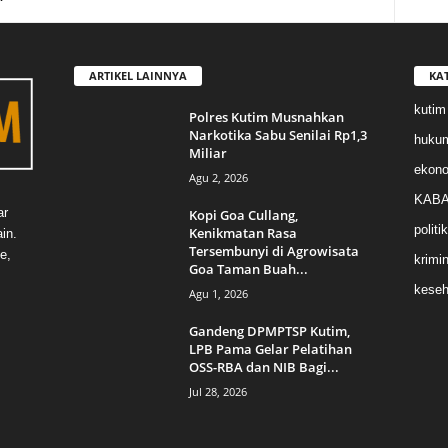
ARTIKEL LAINNYA
KA
kutim
Polres Kutim Musnahkan
Narkotika Sabu Senilai Rp1,3
huku
Miliar
ekon
Agu 2, 2026
KABA
ar
Kopi Goa Cullang,
politik
Kenikmatan Rasa
in.
Tersembunyi di Agrowisata
e,
krimin
Goa Taman Buah...
keseh
Agu 1, 2026
Gandeng DPMPTSP Kutim,
LPB Pama Gelar Pelatihan
OSS-RBA dan NIB Bagi...
Jul 28, 2026