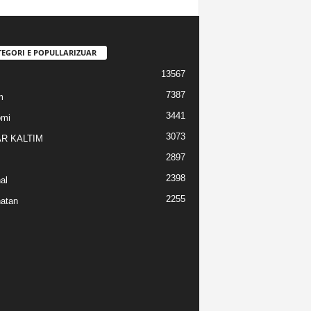
TEGORI E POPULLARIZUAR
13567
7387
m
3441
omi
3073
R KALTIM
2897
2398
al
2255
atan