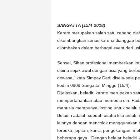
n
&
A
SANGATTA (15/4-2018)
k
u
Karate merupakan salah satu cabang olah
r
dikembangkan serius karena dianggap ber
a
dilombakan dalam berbagai event dari usia
t
Sensei, Sihan profesional memberikan imp
dibina sejak awal dengan usia yang berb
dewasa,” kata Simpay Dedi disela-sela pe
kodim 0909 Sangatta, Minggu (15/4).
Dijelaskan, beladiri karate merupakan sa
mempertahankan atau membela diri. Pada 
manusia mempunyai insting untuk selalu s
Beladiri adalah sebuah usaha kita untuk m
lainnya dengan mencolok menggunakan me
terbuka, jepitan, kunci, pengekangan, me
beberapa gaya. “Dengan belajar beladiri 