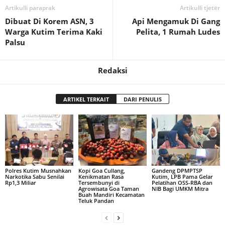
Artikulli paraprak
Artikulli tjetër
Dibuat Di Korem ASN, 3
Api Mengamuk Di Gang
Warga Kutim Terima Kaki
Pelita, 1 Rumah Ludes
Palsu
Redaksi
ARTIKEL TERKAIT
DARI PENULIS
Polres Kutim Musnahkan
Kopi Goa Cullang,
Gandeng DPMPTSP
Narkotika Sabu Senilai
Kenikmatan Rasa
Kutim, LPB Pama Gelar
Rp1,3 Miliar
Tersembunyi di
Pelatihan OSS-RBA dan
Agrowisata Goa Taman
NIB Bagi UMKM Mitra
Buah Mandiri Kecamatan
Teluk Pandan