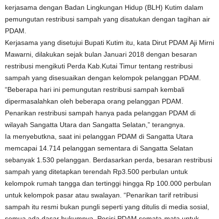
kerjasama dengan Badan Lingkungan Hidup (BLH) Kutim dalam
pemungutan restribusi sampah yang disatukan dengan tagihan air
PDAM.
Kerjasama yang disetujui Bupati Kutim itu, kata Dirut PDAM Aji Mirni
Mawarni, dilakukan sejak bulan Januari 2018 dengan besaran
restribusi mengikuti Perda Kab.Kutai Timur tentang restribusi
sampah yang disesuaikan dengan kelompok pelanggan PDAM.
“Beberapa hari ini pemungutan restribusi sampah kembali
dipermasalahkan oleh beberapa orang pelanggan PDAM.
Penarikan restribusi sampah hanya pada pelanggan PDAM di
wilayah Sangatta Utara dan Sangatta Selatan,” terangnya.
Ia menyebutkna, saat ini pelanggan PDAM di Sangatta Utara
memcapai 14.714 pelanggan sementara di Sangatta Selatan
sebanyak 1.530 pelanggan. Berdasarkan perda, besaran restribusi
sampah yang ditetapkan terendah Rp3.500 perbulan untuk
kelompok rumah tangga dan tertinggi hingga Rp 100.000 perbulan
untuk kelompok pasar atau swalayan. “Penarikan tarif retribusi
sampah itu resmi bukan pungli seperti yang ditulis di media sosial,
semua ada dasar hukumnya. Posisi PDAM semata-mata untuk