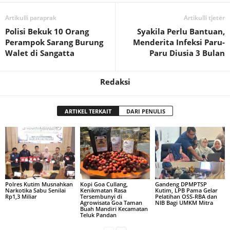
Artikulli paraprak
Artikulli tjetër
Polisi Bekuk 10 Orang
Syakila Perlu Bantuan,
Perampok Sarang Burung
Menderita Infeksi Paru-
Walet di Sangatta
Paru Diusia 3 Bulan
Redaksi
ARTIKEL TERKAIT
DARI PENULIS
Polres Kutim Musnahkan
Kopi Goa Cullang,
Gandeng DPMPTSP
Narkotika Sabu Senilai
Kenikmatan Rasa
Kutim, LPB Pama Gelar
Rp1,3 Miliar
Tersembunyi di
Pelatihan OSS-RBA dan
Agrowisata Goa Taman
NIB Bagi UMKM Mitra
Buah Mandiri Kecamatan
Teluk Pandan