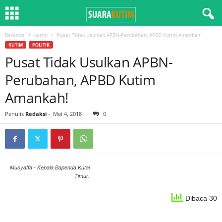
Beranda
kutim
Pusat Tidak Usulkan APBN-Perubahan, APBD Kutim Amankah!
KUTIM
POLITIK
Pusat Tidak Usulkan APBN-
Perubahan, APBD Kutim
Amankah!
Penulis
Redaksi
-
Mei 4, 2018
0
Musyaffa - Kepala Bapenda Kutai
Timur.
Dibaca 30