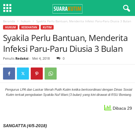
Beranda
hukum
Syakila Perlu Bantuan, Menderita Infeksi Paru-Paru Diusia 3 Bulan
HUKUM
KESEHATAN
KUTIM
Syakila Perlu Bantuan, Menderita
Infeksi Paru-Paru Diusia 3 Bulan
Penulis
Redaksi
-
Mei 4, 2018
0
Pengurus LPA dan Laskar Merah Putih Kutim ketika berkoordinasi dengan Dinas Sosial
Kutim terkait pengobatan Syakila Nuf Wani (3 bulan) yang kini dirawat di RSU Bontang.
Dibaca 29
SANGATTA (4/5-2018)