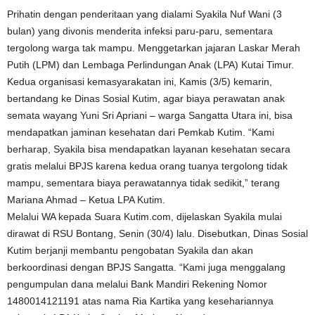
Prihatin dengan penderitaan yang dialami Syakila Nuf Wani (3
bulan) yang divonis menderita infeksi paru-paru, sementara
tergolong warga tak mampu. Menggetarkan jajaran Laskar Merah
Putih (LPM) dan Lembaga Perlindungan Anak (LPA) Kutai Timur.
Kedua organisasi kemasyarakatan ini, Kamis (3/5) kemarin,
bertandang ke Dinas Sosial Kutim, agar biaya perawatan anak
semata wayang Yuni Sri Apriani – warga Sangatta Utara ini, bisa
mendapatkan jaminan kesehatan dari Pemkab Kutim. “Kami
berharap, Syakila bisa mendapatkan layanan kesehatan secara
gratis melalui BPJS karena kedua orang tuanya tergolong tidak
mampu, sementara biaya perawatannya tidak sedikit,” terang
Mariana Ahmad – Ketua LPA Kutim.
Melalui WA kepada Suara Kutim.com, dijelaskan Syakila mulai
dirawat di RSU Bontang, Senin (30/4) lalu. Disebutkan, Dinas Sosial
Kutim berjanji membantu pengobatan Syakila dan akan
berkoordinasi dengan BPJS Sangatta. “Kami juga menggalang
pengumpulan dana melalui Bank Mandiri Rekening Nomor
1480014121191 atas nama Ria Kartika yang kesehariannya