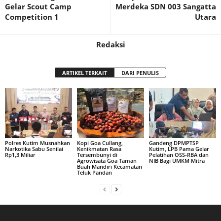
Gelar Scout Camp
Merdeka SDN 003 Sangatta
Competition 1
Utara
Redaksi
ARTIKEL TERKAIT
DARI PENULIS
Polres Kutim Musnahkan
Kopi Goa Cullang,
Gandeng DPMPTSP
Narkotika Sabu Senilai
Kenikmatan Rasa
Kutim, LPB Pama Gelar
Rp1,3 Miliar
Tersembunyi di
Pelatihan OSS-RBA dan
Agrowisata Goa Taman
NIB Bagi UMKM Mitra
Buah Mandiri Kecamatan
Teluk Pandan