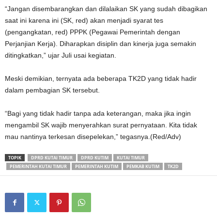
“Jangan disembarangkan dan dilalaikan SK yang sudah dibagikan
saat ini karena ini (SK, red) akan menjadi syarat tes
(pengangkatan, red) PPPK (Pegawai Pemerintah dengan
Perjanjian Kerja). Diharapkan disiplin dan kinerja juga semakin
ditingkatkan,” ujar Juli usai kegiatan.
Meski demikian, ternyata ada beberapa TK2D yang tidak hadir
dalam pembagian SK tersebut.
“Bagi yang tidak hadir tanpa ada keterangan, maka jika ingin
mengambil SK wajib menyerahkan surat pernyataan. Kita tidak
mau nantinya terkesan disepelekan,” tegasnya.(Red/Adv)
TOPIK
DPRD KUTAI TIMUR
DPRD KUTIM
KUTAI TIMUR
PEMERINTAH KUTAI TIMUR
PEMERINTAH KUTIM
PEMKAB KUTIM
TK2D