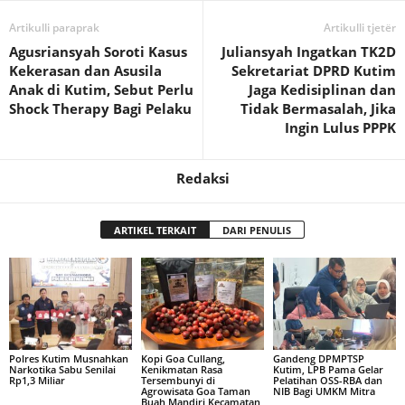
Artikulli paraprak
Artikulli tjetër
Agusriansyah Soroti Kasus
Juliansyah Ingatkan TK2D
Kekerasan dan Asusila
Sekretariat DPRD Kutim
Anak di Kutim, Sebut Perlu
Jaga Kedisiplinan dan
Shock Therapy Bagi Pelaku
Tidak Bermasalah, Jika
Ingin Lulus PPPK
Redaksi
ARTIKEL TERKAIT
DARI PENULIS
Polres Kutim Musnahkan
Kopi Goa Cullang,
Gandeng DPMPTSP
Narkotika Sabu Senilai
Kenikmatan Rasa
Kutim, LPB Pama Gelar
Rp1,3 Miliar
Tersembunyi di
Pelatihan OSS-RBA dan
Agrowisata Goa Taman
NIB Bagi UMKM Mitra
Buah Mandiri Kecamatan