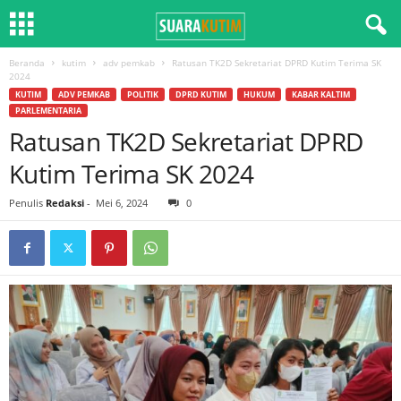
Beranda
kutim
adv pemkab
Ratusan TK2D Sekretariat DPRD Kutim Terima SK
2024
KUTIM
ADV PEMKAB
POLITIK
DPRD KUTIM
HUKUM
KABAR KALTIM
PARLEMENTARIA
Ratusan TK2D Sekretariat DPRD
Kutim Terima SK 2024
Penulis
Redaksi
-
Mei 6, 2024
0