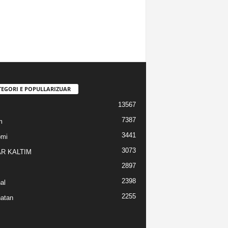
TEGORI E POPULLARIZUAR
13567
7387
m
3441
omi
3073
R KALTIM
2897
2398
al
2255
atan