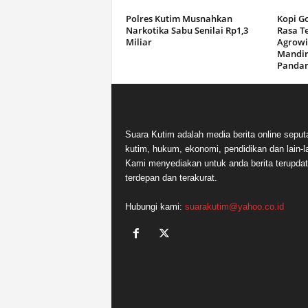
Polres Kutim Musnahkan
Kopi G
Narkotika Sabu Senilai Rp1,3
Rasa T
Miliar
Agrowi
Mandir
Panda
Suara Kutim adalah media berita online seput
kutim, hukum, ekonomi, pendidikan dan lain-la
Kami menyediakan untuk anda berita terupdat
terdepan dan terakurat.
Hubungi kami:
suarakutim@yahoo.co.id