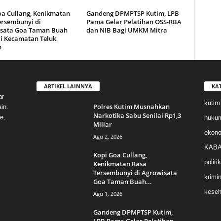
oa Cullang, Kenikmatan
Gandeng DPMPTSP Kutim, LPB
ersembunyi di
Pama Gelar Pelatihan OSS-RBA
sata Goa Taman Buah
dan NIB Bagi UMKM Mitra
i Kecamatan Teluk
n
ARTIKEL LAINNYA
KA
ar
kutim
Polres Kutim Musnahkan
in.
Narkotika Sabu Senilai Rp1,3
e,
huku
Miliar
ekon
Agu 2, 2026
KABA
Kopi Goa Cullang,
politik
Kenikmatan Rasa
Tersembunyi di Agrowisata
krimin
Goa Taman Buah...
keseh
Agu 1, 2026
Gandeng DPMPTSP Kutim,
LPB Pama Gelar Pelatihan