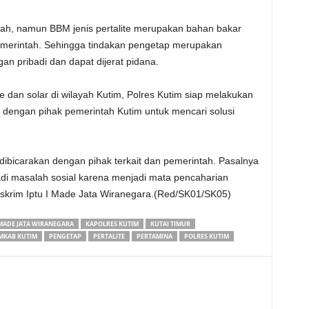
intah, namun BBM jenis pertalite merupakan bahan bakar
emerintah. Sehingga tindakan pengetap merupakan
 pribadi dan dapat dijerat pidana.
e dan solar di wilayah Kutim, Polres Kutim siap melakukan
 dengan pihak pemerintah Kutim untuk mencari solusi
, dibicarakan dengan pihak terkait dan pemerintah. Pasalnya
njadi masalah sosial karena menjadi mata pencaharian
skrim Iptu I Made Jata Wiranegara.(Red/SK01/SK05)
 MADE JATA WIRANEGARA
KAPOLRES KUTIM
KUTAI TIMUR
MKAB KUTIM
PENGETAP
PERTALITE
PERTAMINA
POLRES KUTIM