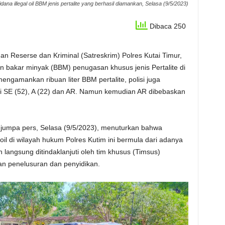
idana illegal oil BBM jenis pertalite yang berhasil diamankan, Selasa (9/5/2023)
Dibaca 250
n Reserse dan Kriminal (Satreskrim) Polres Kutai Timur,
an bakar minyak (BBM) penugasan khusus jenis Pertalite di
engamankan ribuan liter BBM pertalite, polisi juga
 SE (52), A (22) dan AR. Namun kemudian AR dibebaskan
 jumpa pers, Selasa (9/5/2023), menuturkan bahwa
oil di wilayah hukum Polres Kutim ini bermula dari adanya
 langsung ditindaklanjuti oleh tim khusus (Timsus)
an penelusuran dan penyidikan.