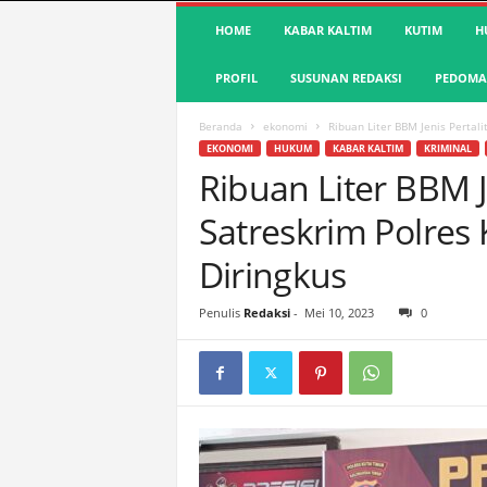
S
HOME
KABAR KALTIM
KUTIM
H
u
a
PROFIL
SUSUNAN REDAKSI
PEDOMAN
r
a
K
Beranda
ekonomi
Ribuan Liter BBM Jenis Pertal
u
EKONOMI
HUKUM
KABAR KALTIM
KRIMINAL
t
Ribuan Liter BBM 
i
Satreskrim Polres
m
|
Diringkus
T
e
r
Penulis
Redaksi
-
Mei 10, 2023
0
d
e
p
a
n
&
A