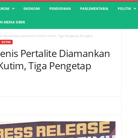
UKUM
EKONOMI
PENDIDIKAN
PARLEMENTARIA
POLITIK
 MEDIA SIBER
ite Diamankan Satreskrim Polres Kutim, Tiga Pengetap Diringkus
KUTIM
Jenis Pertalite Diamankan
 Kutim, Tiga Pengetap