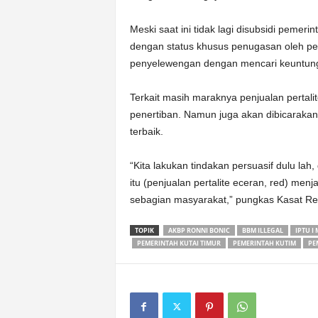
Meski saat ini tidak lagi disubsidi pemer
dengan status khusus penugasan oleh p
penyelewengan dengan mencari keuntungan
Terkait masih maraknya penjualan pertalit
penertiban. Namun juga akan dibicarakan
terbaik.
“Kita lakukan tindakan persuasif dulu lah
itu (penjualan pertalite eceran, red) me
sebagian masyarakat,” pungkas Kasat Re
TOPIK
AKBP RONNI BONIC
BBM ILLEGAL
IPTU I
PEMERINTAH KUTAI TIMUR
PEMERINTAH KUTIM
PE