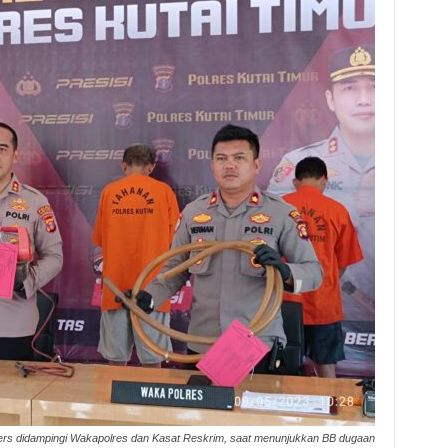
ers didampingi Wakapolres dan Kasat Reskrim, saat menunjukkan BB dugaan