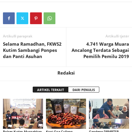
Artikulli paraprak
Artikulli tjetër
Selama Ramadhan, FKWS2
4.741 Warga Muara
Kutim Sambangi Ponpes
Ancalong Terdata Sebagai
dan Panti Asuhan
Pemilih Pemilu 2019
Redaksi
ARTIKEL TERKAIT
DARI PENULIS
Polres Kutim Musnahkan
Kopi Goa Cullang,
Gandeng DPMPTSP